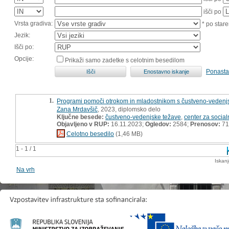
išči po
Vrsta gradiva:
* po stare
Jezik:
Išči po:
Opcije:
Prikaži samo zadetke s celotnim besedilom
Ponasta
1.
Programi pomoči otrokom in mladostnikom s čustveno-vedenjsk
Zana Mrdavšič
, 2023, diplomsko delo
Ključne besede:
čustveno-vedenjske težave
,
center za social
Objavljeno v RUP:
16.11.2023;
Ogledov:
2584;
Prenosov:
71
Celotno besedilo
(1,46 MB)
1 - 1 / 1
Iskan
Na vrh