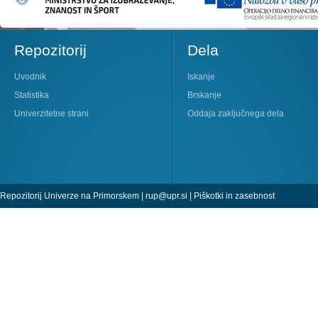
Repozitorij
Dela
Uvodnik
Iskanje
Statistika
Brskanje
Univerzitetne strani
Oddaja zaključnega dela
Repozitorij Univerze na Primorskem |
rup@upr.si
|
Piškotki in zasebnost