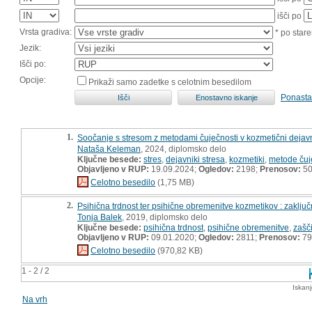
išči po
Vrsta gradiva:
* po stare
Jezik:
Išči po:
Opcije:
Prikaži samo zadetke s celotnim besedilom
Ponasta
1.
Soočanje s stresom z metodami čuječnosti v kozmetični dejavn
Nataša Keleman
, 2024, diplomsko delo
Ključne besede:
stres
,
dejavniki stresa
,
kozmetiki
,
metode čuj
Objavljeno v RUP:
19.09.2024;
Ogledov:
2198;
Prenosov:
5
Celotno besedilo
(1,75 MB)
2.
Psihična trdnost ter psihične obremenitve kozmetikov : zaklju
Tonja Balek
, 2019, diplomsko delo
Ključne besede:
psihična trdnost
,
psihične obremenitve
,
zašči
Objavljeno v RUP:
09.01.2020;
Ogledov:
2811;
Prenosov:
79
Celotno besedilo
(970,82 KB)
1 - 2 / 2
Iskan
Na vrh