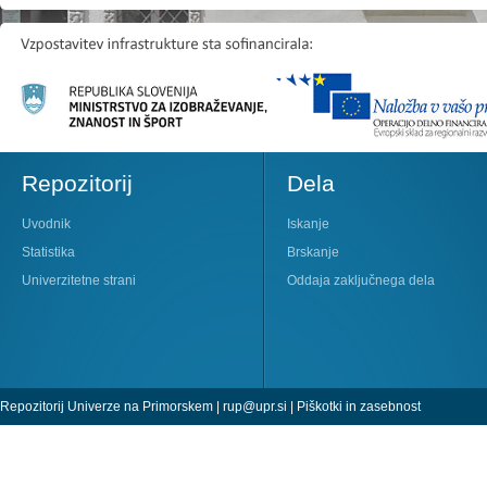
Repozitorij
Dela
Uvodnik
Iskanje
Statistika
Brskanje
Univerzitetne strani
Oddaja zaključnega dela
Repozitorij Univerze na Primorskem |
rup@upr.si
|
Piškotki in zasebnost