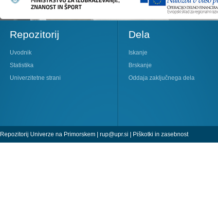
Repozitorij
Dela
Uvodnik
Iskanje
Statistika
Brskanje
Univerzitetne strani
Oddaja zaključnega dela
Repozitorij Univerze na Primorskem |
rup@upr.si
|
Piškotki in zasebnost