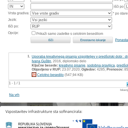
išči po
Vrsta gradiva:
* po stare
Jezik:
Išči po:
Opcije:
Prikaži samo zadetke s celotnim besedilom
Ponasta
1.
Uporaba kreativnega pisanja vzgojiteljev v predšolski dobi : 
Ivana Guštin
, 2016, diplomsko delo
Ključne besede:
kreativno pisanje
,
sodobna pravljica
,
predšol
Objavljeno v RUP:
23.07.2020;
Ogledov:
4285;
Prenosov:
8
Celotno besedilo
(547,94 KB)
1 - 1 / 1
Iskan
Na vrh