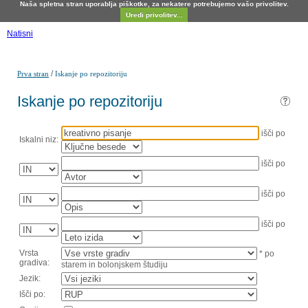
Naša spletna stran uporablja piškotke, za nekatere potrebujemo vašo privolitev.
Uredi privolitev...
Natisni
/
Prva stran
Iskanje po repozitoriju
Iskanje po repozitoriju
išči po
Iskalni niz:
išči po
išči po
išči po
Vrsta
* po
gradiva:
starem in bolonjskem študiju
Jezik:
Išči po: