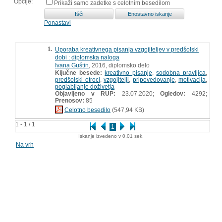
Opcije:
Prikaži samo zadetke s celotnim besedilom
Ponastavi
1.
Uporaba kreativnega pisanja vzgojiteljev v predšolski
dobi : diplomska naloga
Ivana Guštin
, 2016, diplomsko delo
Ključne besede:
kreativno pisanje
,
sodobna pravljica
,
predšolski otroci
,
vzgojitelji
,
pripovedovanje
,
motivacija
,
poglabljanje doživetja
Objavljeno v RUP:
23.07.2020;
Ogledov:
4292;
Prenosov:
85
Celotno besedilo
(547,94 KB)
1 - 1 / 1
1
Iskanje izvedeno v 0.01 sek.
Na vrh