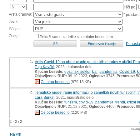
išči po
Vrsta gradiva:
* po stare
Jezik:
Išči po:
Opcije:
Prikaži samo zadetke s celotnim besedilom
Ponasta
1.
Vpliv Covid-19 na obratovanje gostinskih obratov v občini Piran
Taja Kavčič
, 2023, diplomsko delo
Ključne besede:
gostinski sektor
,
bar
,
pandemija
,
Covid-19
,
k
Objavljeno v RUP:
09.10.2023;
Ogledov:
3745;
Prenosov:
5
Celotno besedilo
(879,18 KB)
2.
Tematsko modeliranje informacij o zametkih novih turističnih 
Lara Burkat
, 2021, magistrsko delo
Ključne besede:
turizem
,
covid-19
,
pandemija
,
trendi
,
krizni
Objavljeno v RUP:
21.12.2021;
Ogledov:
4405;
Prenosov:
6
Celotno besedilo
(2,20 MB)
1 - 2 / 2
Iskan
Na vrh