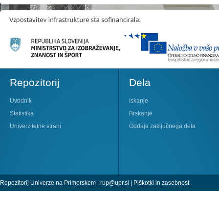
Repozitorij
Dela
Uvodnik
Iskanje
Statistika
Brskanje
Univerzitetne strani
Oddaja zaključnega dela
Repozitorij Univerze na Primorskem |
rup@upr.si
|
Piškotki in zasebnost