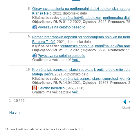
8.
Obravnava pacienta na peritonealni dializi : diplomska naloga
Klarisa Rejc
, 2022, diplomsko delo
Ključne besede:
kronična ledvična bolezen
,
peritonealna dial
Objavljeno v RUP:
01.12.2022;
Ogledov:
3942;
Prenosov:
7
Povezava na celotno besedilo
9.
Pomen prehranskih dopolnil pri podhranjenih bolnikih na hemo
Barbara Terčič
, 2021, diplomsko delo
Ključne besede:
prehranska dopolnila
,
kronična ledvična bo
Objavljeno v RUP:
17.12.2021;
Ogledov:
2970;
Prenosov:
5
Povezava na celotno besedilo
Gradivo ima več datotek!
Več...
10.
Kronična izčrpanost pri starših otroka s kronično boleznijo : 
Mateja Bećiri
, 2021, diplomsko delo
Ključne besede:
kronična izčrpanost
,
starši
,
izgorelost
,
kronič
Objavljeno v RUP:
14.04.2021;
Ogledov:
19867;
Prenosov:
2
Celotno besedilo
(646,53 KB)
Gradivo ima več datotek!
Več...
1 - 10 / 26
Iskan
Na vrh