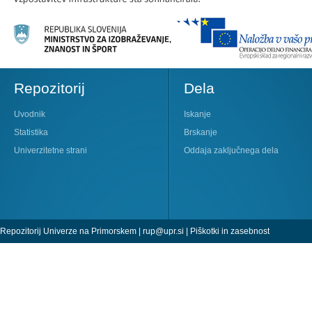
Repozitorij
Dela
Uvodnik
Iskanje
Statistika
Brskanje
Univerzitetne strani
Oddaja zaključnega dela
Repozitorij Univerze na Primorskem |
rup@upr.si
|
Piškotki in zasebnost