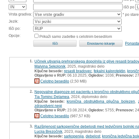
išči po
Vrsta gradiva:
* po stare
Jezik:
Išči po:
Opcije:
Prikaži samo zadetke s celotnim besedilom
Ponasta
1.
Učinek uţivanja prehranskega dopolnila iz glive resasti brado
Malvina Sekolonik
, 2025, magistrsko delo
Ključne besede:
resasti bradovec
,
fekalni kalprotektin
,
kronič
Objavljeno v RUP:
06.10.2025;
Ogledov:
1036;
Prenosov:
2
Celotno besedilo
(2,50 MB)
2.
Negovalne diagnoze pri pacientu s kronično obstruktivno pljuč
Tia Tominc Delamea
, 2024, diplomsko delo
Ključne besede:
kronična obstruktivna pljučna bolezen
,
zdravstveni negi
Objavljeno v RUP:
23.08.2024;
Ogledov:
5755;
Prenosov:
24
Celotno besedilo
(987,57 KB)
3.
Razširjenost sarkopenične debelosti med ledvičnimi bolniki n
Lucija Brezočnik
, 2023, magistrsko delo
Ključne besede:
sarkopenija
,
debelost
,
kronična ledvična bo