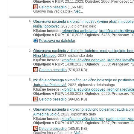
Objavljeno v RUP:
23.11.2023;
Ogledov:
2666;
Prenosov:
17
Celotno besedilo
(1,66 MB)
Gradivo ima več datotek!
Več...
4.
Obravnava pacienta s kroničnim obstruktivnim pljučnim obolje
Nuša Topolovec
, 2023, diplomsko delo
Ključne besede:
referenčna ambulanta
,
kronična obstruktivn
Objavljeno v RUP:
16.10.2023;
Ogledov:
6486;
Prenosov:
10
Povezava na datoteko
5.
Obravnava pacienta z dializnim katetrom med postopkom hemod
Nina Miklavec
, 2023, diplomsko delo
Ključne besede:
kronična ledvična odpoved
,
kronična ledvič
Objavljeno v RUP:
14.08.2023;
Ogledov:
3633;
Prenosov:
7
Celotno besedilo
(516,33 KB)
6.
Izkušnje odraslega s kronično ledvično boleznijo od postavitv
Jadranka Plakalović
, 2023, diplomsko delo/naloga
Ključne besede:
kronična ledvična odpoved
,
kronična ledvič
Objavljeno v RUP:
14.08.2023;
Ogledov:
6520;
Prenosov:
7
Celotno besedilo
(994,65 KB)
7.
Obravnava pacienta s kronično ledvično boleznijo : študija pr
Almedina Joldić
, 2023, diplomsko delo
Ključne besede:
kronična ledvična bolezen
,
nadomestno zdra
Objavljeno v RUP:
14.07.2023;
Ogledov:
7087;
Prenosov:
11
Celotno besedilo
(585,61 KB)
Gradivo ima več datotek!
Več...