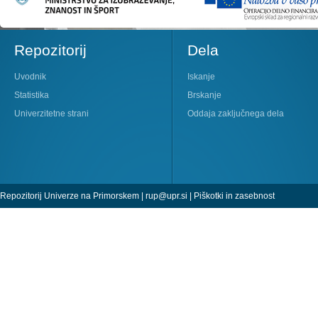
Repozitorij
Dela
Uvodnik
Iskanje
Statistika
Brskanje
Univerzitetne strani
Oddaja zaključnega dela
Repozitorij Univerze na Primorskem |
rup@upr.si
|
Piškotki in zasebnost