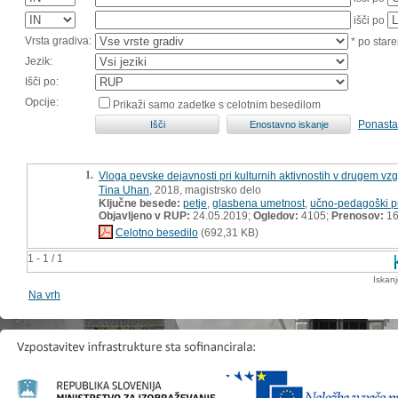
išči po
Vrsta gradiva:
* po stare
Jezik:
Išči po:
Opcije:
Prikaži samo zadetke s celotnim besedilom
Ponasta
1.
Vloga pevske dejavnosti pri kulturnih aktivnostih v drugem v
Tina Uhan
, 2018, magistrsko delo
Ključne besede:
petje
,
glasbena umetnost
,
učno-pedagoški p
Objavljeno v RUP:
24.05.2019;
Ogledov:
4105;
Prenosov:
16
Celotno besedilo
(692,31 KB)
1 - 1 / 1
Iskan
Na vrh