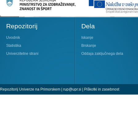
Repozitorij
Dela
Uvodnik
Iskanje
Statistika
Brskanje
Univerzitetne strani
Oddaja zaključnega dela
Repozitorij Univerze na Primorskem |
rup@upr.si
|
Piškotki in zasebnost