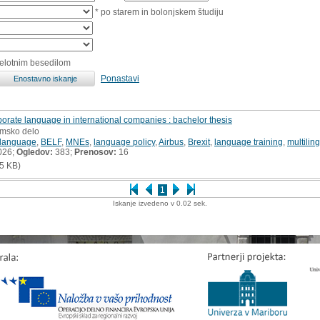
* po starem in bolonjskem študiju
celotnim besedilom
Ponastavi
rporate language in international companies : bachelor thesis
omsko delo
 language
,
BELF
,
MNEs
,
language policy
,
Airbus
,
Brexit
,
language training
,
multilin
026;
Ogledov:
383;
Prenosov:
16
5 KB)
1
Iskanje izvedeno v 0.02 sek.