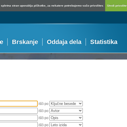
spletna stran uporablja piškotke, za nekatere potrebujemo vašo privolitev.
Uredi privolitev
je
Brskanje
Oddaja dela
Statistika
išči po
išči po
išči po
išči po