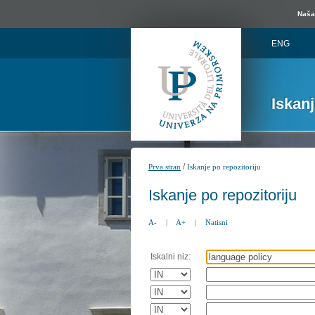
Naša 
ENG
Iskan
/
Prva stran
Iskanje po repozitoriju
Iskanje po repozitoriju
A-
|
A+
|
Natisni
Iskalni niz: