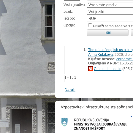
Vrsta gradiva:
Jezik:
Išči po:
Opcije:
Prikaži samo zadetke s 
1.
The role of english as a co
Anna Kulakova
, 2026, dipl
Ključne besede:
corporate
Objavljeno v RUP:
16.06.2
Celotno besedilo
(595,7
1 - 1 / 1
Na vrh