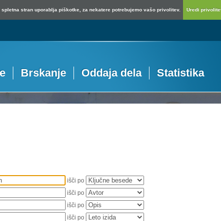
spletna stran uporablja piškotke, za nekatere potrebujemo vašo privolitev.
Uredi privolitev
je
Brskanje
Oddaja dela
Statistika
išči po
išči po
išči po
išči po