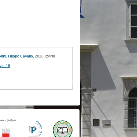
orini
,
Filippo Cavallo
, 2020, izvirni
vid-19