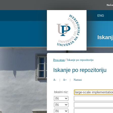
Naša 
ENG
Iskan
/
Prva stran
Iskanje po repozitoriju
Iskanje po repozitoriju
A-
|
A+
|
Natisni
Iskalni niz: