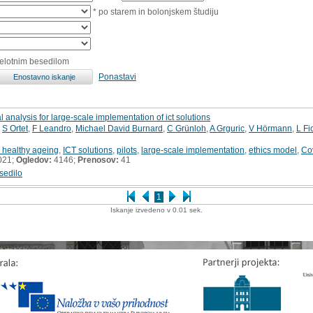
* po starem in bolonjskem študiju
celotnim besedilom
Ponastavi
l analysis for large-scale implementation of ict solutions
,
S Ortet
,
F Leandro
,
Michael David Burnard
,
C Grünloh
,
A Grguric
,
V Hörmann
,
L Fi
 healthy ageing
,
ICT solutions
,
pilots
,
large-scale implementation
,
ethics model
,
Co
021;
Ogledov:
4146;
Prenosov:
41
sedilo
1
Iskanje izvedeno v 0.01 sek.