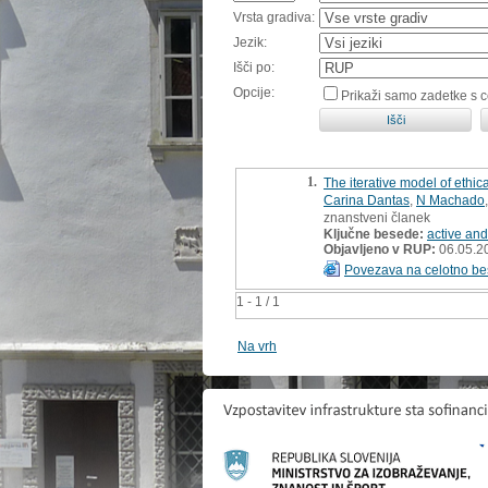
Vrsta gradiva:
Jezik:
Išči po:
Opcije:
Prikaži samo zadetke s 
1.
The iterative model of ethica
Carina Dantas
,
N Machado
znanstveni članek
Ključne besede:
active and
Objavljeno v RUP:
06.05.2
Povezava na celotno be
1 - 1 / 1
Na vrh