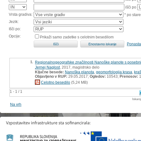
išči po
Vrsta gradiva:
* po stare
Jezik:
Išči po:
Opcije:
Prikaži samo zadetke s celotnim besedilom
Ponasta
1.
Regionalnogeografske značilnosti Nanoške planote s posebni
Jernej Naglost
, 2017, magistrsko delo
Ključne besede:
Nanoška planota
,
geomorfologija krasa
,
kraš
Objavljeno v RUP:
29.05.2017;
Ogledov:
10543;
Prenosov:
1
Celotno besedilo
(5,24 MB)
1 - 1 / 1
Iskan
Na vrh