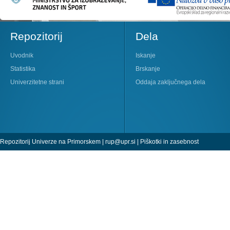
Repozitorij
Dela
Uvodnik
Iskanje
Statistika
Brskanje
Univerzitetne strani
Oddaja zaključnega dela
Repozitorij Univerze na Primorskem |
rup@upr.si
|
Piškotki in zasebnost