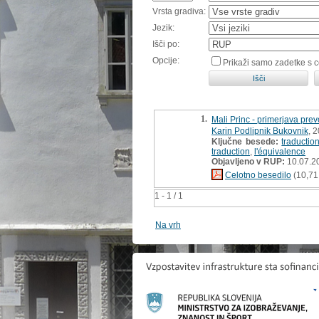
Vrsta gradiva:
Jezik:
Išči po:
Opcije:
Prikaži samo zadetke s 
1.
Mali Princ - primerjava prev
Karin Podlipnik Bukovnik
, 
Ključne besede:
traductio
traduction
,
l'équivalence
Objavljeno v RUP:
10.07.2
Celotno besedilo
(10,71
1 - 1 / 1
Na vrh