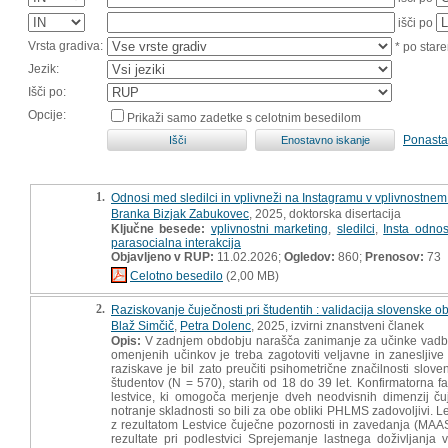
išči po
Vrsta gradiva:
* po stare
Jezik:
Išči po:
Opcije:
Prikaži samo zadetke s celotnim besedilom
Ponasta
1.
Odnosi med sledilci in vplivneži na Instagramu v vplivnostnem 
Branka Bizjak Zabukovec
, 2025, doktorska disertacija
Ključne besede:
vplivnostni marketing
,
sledilci
,
Insta odno
parasocialna interakcija
Objavljeno v RUP:
11.02.2026;
Ogledov:
860;
Prenosov:
73
Celotno besedilo
(2,00 MB)
2.
Raziskovanje čuječnosti pri študentih : validacija slovenske ob
Blaž Simčič
,
Petra Dolenc
, 2025, izvirni znanstveni članek
Opis:
V zadnjem obdobju narašča zanimanje za učinke vadbe ču
omenjenih učinkov je treba zagotoviti veljavne in zanesljiv
raziskave je bil zato preučiti psihometrične značilnosti slov
študentov (N = 570), starih od 18 do 39 let. Konfirmatorna fa
lestvice, ki omogoča merjenje dveh neodvisnih dimenzij čuj
notranje skladnosti so bili za obe obliki PHLMS zadovoljivi. 
z rezultatom Lestvice čuječne pozornosti in zavedanja (MAAS)
rezultate pri podlestvici Sprejemanje lastnega doživljanj