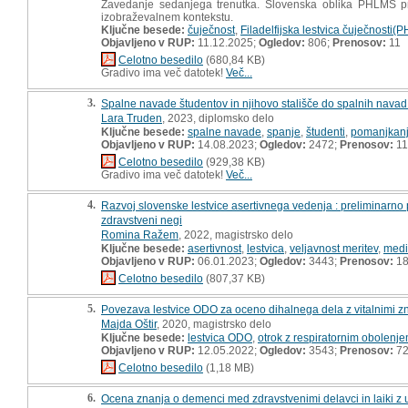
Zavedanje sedanjega trenutka. Slovenska oblika PHLMS pre
izobraževalnem kontekstu.
Ključne besede:
čuječnost
,
Filadelfijska lestvica čuječnosti
Objavljeno v RUP:
11.12.2025;
Ogledov:
806;
Prenosov:
11
Celotno besedilo
(680,84 KB)
Gradivo ima več datotek!
Več...
3.
Spalne navade študentov in njihovo stališče do spalnih navad
Lara Truden
, 2023, diplomsko delo
Ključne besede:
spalne navade
,
spanje
,
študenti
,
pomanjkanj
Objavljeno v RUP:
14.08.2023;
Ogledov:
2472;
Prenosov:
11
Celotno besedilo
(929,38 KB)
Gradivo ima več datotek!
Več...
4.
Razvoj slovenske lestvice asertivnega vedenja : preliminarno pr
zdravstveni negi
Romina Ražem
, 2022, magistrsko delo
Ključne besede:
asertivnost
,
lestvica
,
veljavnost meritev
,
medi
Objavljeno v RUP:
06.01.2023;
Ogledov:
3443;
Prenosov:
18
Celotno besedilo
(807,37 KB)
5.
Povezava lestvice ODO za oceno dihalnega dela z vitalnimi znak
Majda Oštir
, 2020, magistrsko delo
Ključne besede:
lestvica ODO
,
otrok z respiratornim obolenjem
Objavljeno v RUP:
12.05.2022;
Ogledov:
3543;
Prenosov:
7
Celotno besedilo
(1,18 MB)
6.
Ocena znanja o demenci med zdravstvenimi delavci in laiki z