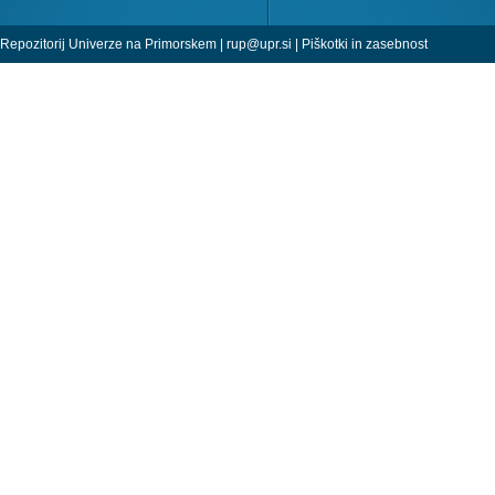
Repozitorij Univerze na Primorskem |
rup@upr.si
|
Piškotki in zasebnost