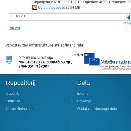
Objavljeno v RUP:
30.01.2018;
Ogledov:
4823;
Prenosov:
19
Celotno besedilo
(1,54 MB)
1 - 10 / 20
Iskan
Na vrh
Repozitorij
Dela
Uvodnik
Iskanje
Statistika
Brskanje
Univerzitetne strani
Oddaja zaključnega dela