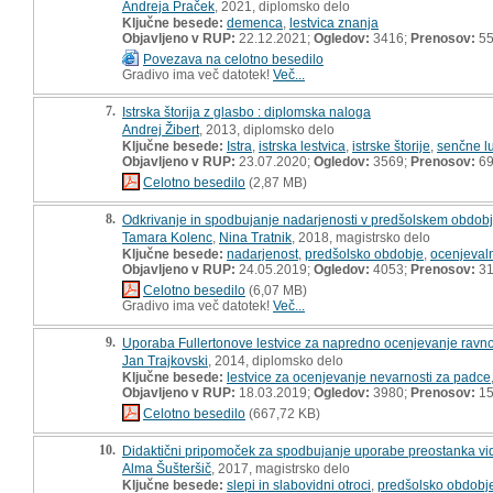
Andreja Praček
, 2021, diplomsko delo
Ključne besede:
demenca
,
lestvica znanja
Objavljeno v RUP:
22.12.2021;
Ogledov:
3416;
Prenosov:
5
Povezava na celotno besedilo
Gradivo ima več datotek!
Več...
7.
Istrska štorija z glasbo : diplomska naloga
Andrej Žibert
, 2013, diplomsko delo
Ključne besede:
Istra
,
istrska lestvica
,
istrske štorije
,
senčne l
Objavljeno v RUP:
23.07.2020;
Ogledov:
3569;
Prenosov:
6
Celotno besedilo
(2,87 MB)
8.
Odkrivanje in spodbujanje nadarjenosti v predšolskem obdobj
Tamara Kolenc
,
Nina Tratnik
, 2018, magistrsko delo
Ključne besede:
nadarjenost
,
predšolsko obdobje
,
ocenjevaln
Objavljeno v RUP:
24.05.2019;
Ogledov:
4053;
Prenosov:
31
Celotno besedilo
(6,07 MB)
Gradivo ima več datotek!
Več...
9.
Uporaba Fullertonove lestvice za napredno ocenjevanje ravnote
Jan Trajkovski
, 2014, diplomsko delo
Ključne besede:
lestvice za ocenjevanje nevarnosti za padce
Objavljeno v RUP:
18.03.2019;
Ogledov:
3980;
Prenosov:
15
Celotno besedilo
(667,72 KB)
10.
Didaktični pripomoček za spodbujanje uporabe preostanka vida 
Alma Šušteršič
, 2017, magistrsko delo
Ključne besede:
slepi in slabovidni otroci
,
predšolsko obdobj