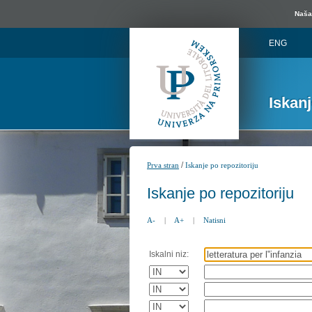
Naša 
ENG
Iskan
/
Prva stran
Iskanje po repozitoriju
Iskanje po repozitoriju
A-
|
A+
|
Natisni
Iskalni niz: