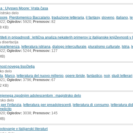
a : Ulysses Moore: Vrata časa
istrsko delo
Moore
,
Pierdomenico Baccalario
,
traduzione letteraria
,
il fantasy
,
sloveno
,
italiano
,
le
022;
Ogledov:
5920;
Prenosov:
82
8 KB)
teti in pripadnosti : kritična analiza nekaterih primerov iz italijanske književnosti v I
 disertacija
ppartenenza
,
letteratura istriana
,
dialogo interculturale
,
pluralismo culturale
,
Istria
,
l
022;
Ogledov:
5244;
Prenosov:
127
MB)
ost novega tisočletja
sko delo
la
,
Marco
,
letteratura del nuovo millenio
,
opere ibride
,
fantastico
,
noir
,
studi letterari
021;
Ogledov:
3796;
Prenosov:
67
2 KB)
menjenega zgodnjim adolescentom : magistrsko delo
rsko delo
 per l'infanzia
,
letteratura per preadolescenti
,
letteratura di consumo
,
letteratura d
implicito
020;
Ogledov:
3038;
Prenosov:
145
MB)
tovanje v italijanski literaturi