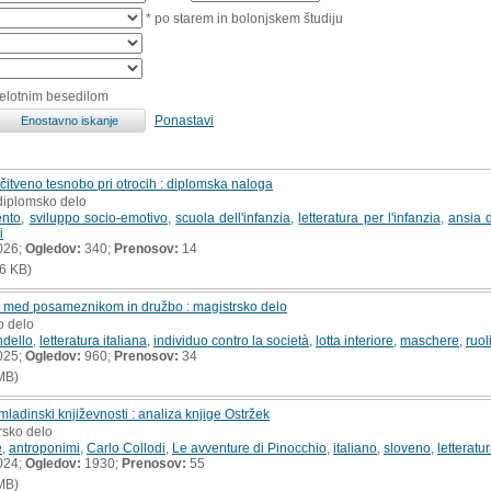
* po starem in bolonjskem študiju
celotnim besedilom
Ponastavi
ločitveno tesnobo pri otrocih : diplomska naloga
 diplomsko delo
ento
,
sviluppo socio-emotivo
,
scuola dell'infanzia
,
letteratura per l'infanzia
,
ansia 
i
026;
Ogledov:
340;
Prenosov:
14
6 KB)
oj med posameznikom in družbo : magistrsko delo
o delo
ndello
,
letteratura italiana
,
individuo contro la società
,
lotta interiore
,
maschere
,
ruol
025;
Ogledov:
960;
Prenosov:
34
MB)
ladinski književnosti : analiza knjige Ostržek
rsko delo
e
,
antroponimi
,
Carlo Collodi
,
Le avventure di Pinocchio
,
italiano
,
sloveno
,
letteratu
024;
Ogledov:
1930;
Prenosov:
55
MB)