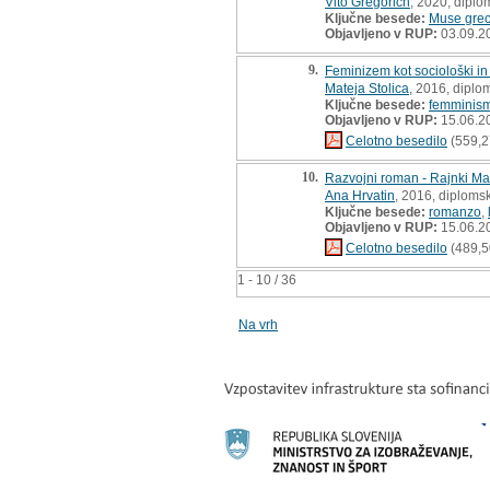
Vito Gregorich
, 2020, diplo
Ključne besede:
Muse gre
Objavljeno v RUP:
03.09.2
9.
Feminizem kot sociološki in 
Mateja Stolica
, 2016, diplo
Ključne besede:
femminis
Objavljeno v RUP:
15.06.2
Celotno besedilo
(559,2
10.
Razvojni roman - Rajnki Mati
Ana Hrvatin
, 2016, diploms
Ključne besede:
romanzo
,
Objavljeno v RUP:
15.06.2
Celotno besedilo
(489,5
1 - 10 / 36
Na vrh