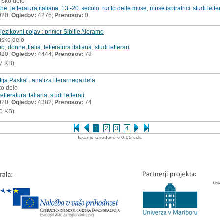
msko delo
che
,
letteratura italiana
,
13.-20. secolo
,
ruolo delle muse
,
muse ispiratrici
,
studi lette
020;
Ogledov:
4276;
Prenosov:
0
jezikovni pojav : primer Sibille Aleramo
msko delo
mo
,
donne
,
Italia
,
letteratura italiana
,
studi letterari
020;
Ogledov:
4444;
Prenosov:
78
7 KB)
ja Paskal : analiza literarnega dela
ko delo
letteratura italiana
,
studi letterari
020;
Ogledov:
4382;
Prenosov:
74
0 KB)
1
2
3
4
Iskanje izvedeno v 0.05 sek.