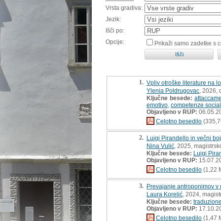
Vrsta gradiva:
Jezik:
Išči po:
Opcije:
Prikaži samo zadetke s 
1.
Vpliv otroške literature na 
Ylenia Poldrugovac
, 2026,
Ključne besede:
attaccam
emotivo
,
competenze social
Objavljeno v RUP:
06.05.2
Celotno besedilo
(335,7
2.
Luigi Pirandello in večni b
Nina Vulić
, 2025, magistrsk
Ključne besede:
Luigi Pira
Objavljeno v RUP:
15.07.2
Celotno besedilo
(1,22 
3.
Prevajanje antroponimov v m
Laura Korelić
, 2024, magist
Ključne besede:
traduzion
Objavljeno v RUP:
17.10.2
Celotno besedilo
(1,47 