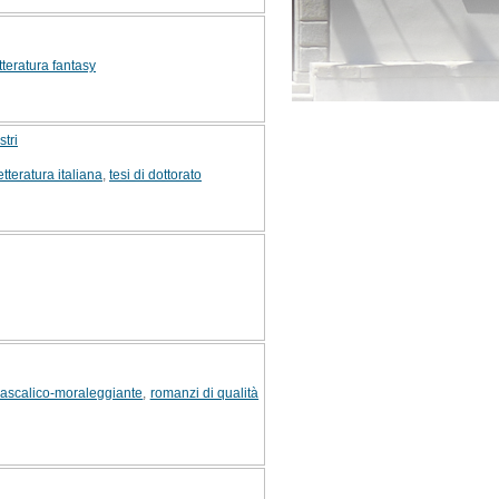
tteratura fantasy
stri
etteratura italiana
,
tesi di dottorato
idascalico-moraleggiante
,
romanzi di qualità