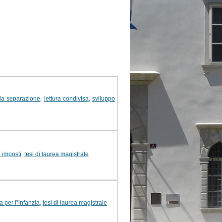
da separazione
,
lettura condivisa
,
sviluppo
i imposti
,
tesi di laurea magistrale
ra per l‟infanzia
,
tesi di laurea magistrale