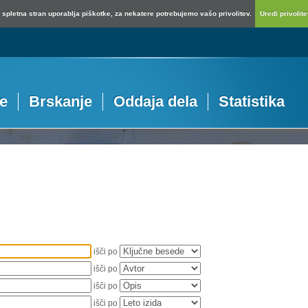
spletna stran uporablja piškotke, za nekatere potrebujemo vašo privolitev.
Uredi privolitev
je
Brskanje
Oddaja dela
Statistika
išči po
išči po
išči po
išči po