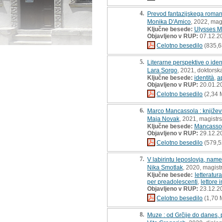
4.
Prevod fantazijskega roman
Monika D'Amico
, 2022, mag
Ključne besede:
Ulysses 
Objavljeno v RUP:
07.12.2
Celotno besedilo
(835,6
5.
Literarne perspektive o identi
Lara Sorgo
, 2021, doktorska
Ključne besede:
identità
,
a
Objavljeno v RUP:
20.01.2
Celotno besedilo
(2,34 
6.
Marco Mancassola : književn
Maja Novak
, 2021, magistr
Ključne besede:
Mancasso
Objavljeno v RUP:
29.12.2
Celotno besedilo
(579,5
7.
V labirintu leposlovja, na
Nika Smotlak
, 2020, magist
Ključne besede:
letteratura
per preadolescenti
,
lettore 
Objavljeno v RUP:
23.12.2
Celotno besedilo
(1,70 
8.
Muze : od Grčije do danes, po