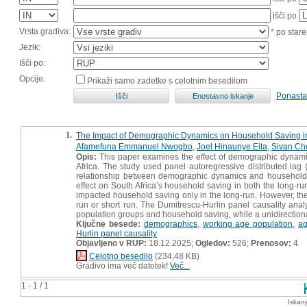
išči po
Vrsta gradiva:
* po stare
Jezik:
Išči po:
Opcije:
Prikaži samo zadetke s celotnim besedilom
Ponasta
1.
The Impact of Demographic Dynamics on Household Saving i
Afamefuna Emmanuel Nwogbo
,
Joel Hinaunye Eita
,
Sivan Che
Opis:
This paper examines the effect of demographic dynamic
Africa. The study used panel autoregressive distributed la
relationship between demographic dynamics and household s
effect on South Africa’s household saving in both the long-r
impacted household saving only in the long-run. However, the
run or short run. The Dumitrescu-Hurlin panel causality anal
population groups and household saving, while a unidirection
Ključne besede:
demographics
,
working age population
,
ag
Hurlin panel causality
Objavljeno v RUP:
18.12.2025;
Ogledov:
526;
Prenosov:
4
Celotno besedilo
(234,48 KB)
Gradivo ima več datotek!
Več...
1 - 1 / 1
Iskan