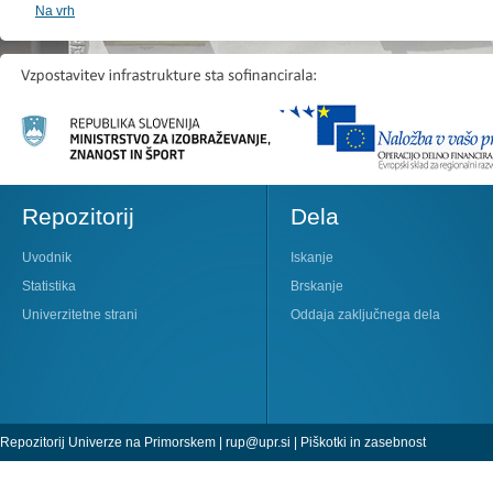
Na vrh
Repozitorij
Dela
Uvodnik
Iskanje
Statistika
Brskanje
Univerzitetne strani
Oddaja zaključnega dela
Repozitorij Univerze na Primorskem |
rup@upr.si
|
Piškotki in zasebnost