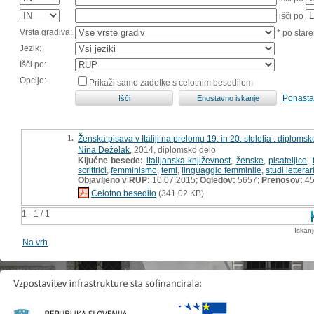
išči po
Vrsta gradiva:
* po stare
Jezik:
Išči po:
Opcije:
Prikaži samo zadetke s celotnim besedilom
Ponasta
1.
Ženska pisava v Italiji na prelomu 19. in 20. stoletja : diplomsk
Nina Deželak
, 2014, diplomsko delo
Ključne besede:
italijanska književnost
,
ženske
,
pisateljice
,
scrittrici
,
femminismo
,
temi
,
linguaggio femminile
,
studi letterar
Objavljeno v RUP:
10.07.2015;
Ogledov:
5657;
Prenosov:
4
Celotno besedilo
(341,02 KB)
1 - 1 / 1
Iskan
Na vrh