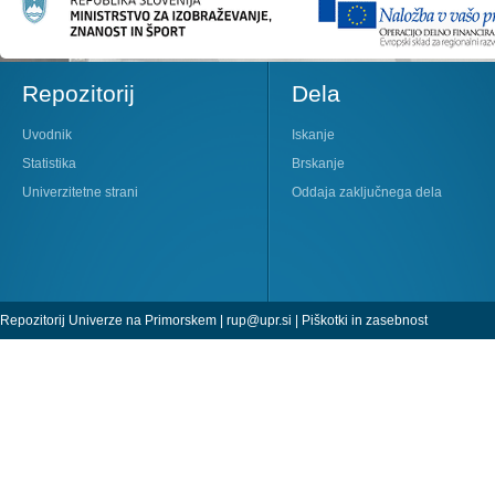
Repozitorij
Dela
Uvodnik
Iskanje
Statistika
Brskanje
Univerzitetne strani
Oddaja zaključnega dela
Repozitorij Univerze na Primorskem |
rup@upr.si
|
Piškotki in zasebnost