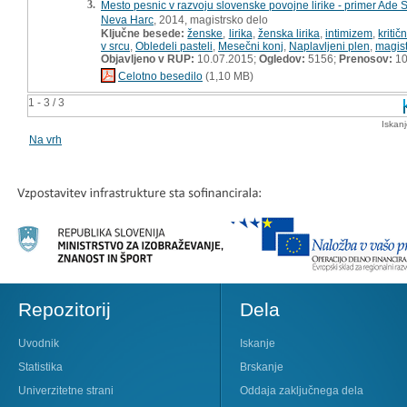
3.
Mesto pesnic v razvoju slovenske povojne lirike - primer Ade Š
Neva Harc
, 2014, magistrsko delo
Ključne besede:
ženske
,
lirika
,
ženska lirika
,
intimizem
,
kritič
v srcu
,
Obledeli pasteli
,
Mesečni konj
,
Naplavljeni plen
,
magis
Objavljeno v RUP:
10.07.2015;
Ogledov:
5156;
Prenosov:
10
Celotno besedilo
(1,10 MB)
1 - 3 / 3
Iskan
Na vrh
Repozitorij
Dela
Uvodnik
Iskanje
Statistika
Brskanje
Univerzitetne strani
Oddaja zaključnega dela