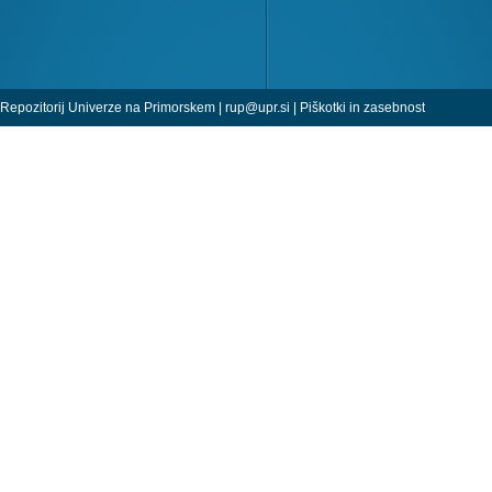
Repozitorij Univerze na Primorskem |
rup@upr.si
|
Piškotki in zasebnost