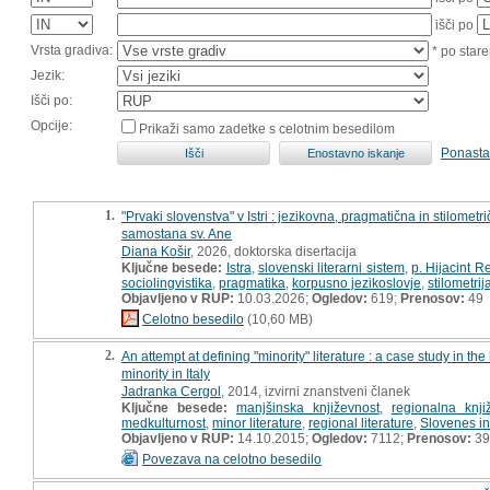
išči po
Vrsta gradiva:
* po stare
Jezik:
Išči po:
Opcije:
Prikaži samo zadetke s celotnim besedilom
Ponasta
1.
"Prvaki slovenstva" v Istri : jezikovna, pragmatična in stilom
samostana sv. Ane
Diana Košir
, 2026, doktorska disertacija
Ključne besede:
Istra
,
slovenski literarni sistem
,
p. Hijacint R
sociolingvistika
,
pragmatika
,
korpusno jezikoslovje
,
stilometrij
Objavljeno v RUP:
10.03.2026;
Ogledov:
619;
Prenosov:
49
Celotno besedilo
(10,60 MB)
2.
An attempt at defining "minority" literature : a case study in th
minority in Italy
Jadranka Cergol
, 2014, izvirni znanstveni članek
Ključne besede:
manjšinska književnost
,
regionalna knji
medkulturnost
,
minor literature
,
regional literature
,
Slovenes in 
Objavljeno v RUP:
14.10.2015;
Ogledov:
7112;
Prenosov:
39
Povezava na celotno besedilo