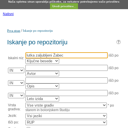
Naša spletna stran uporablja piškotke, za nekatere potrebujemo vašo privolitev.
Uredi privolitev...
Natisni
/
Prva stran
Iskanje po repozitoriju
Iskanje po repozitoriju
išči po
Iskalni niz:
išči po
išči po
išči po
Vrsta
* po
gradiva:
starem in bolonjskem študiju
Jezik:
Išči po: