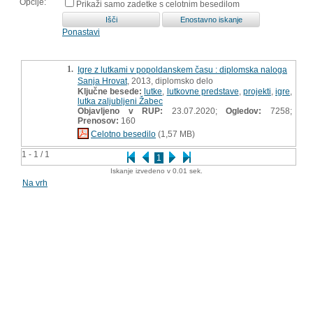
Opcije:
Prikaži samo zadetke s celotnim besedilom
Ponastavi
1.
Igre z lutkami v popoldanskem času : diplomska naloga
Sanja Hrovat
, 2013, diplomsko delo
Ključne besede:
lutke
,
lutkovne predstave
,
projekti
,
igre
,
lutka zaljubljeni Žabec
Objavljeno v RUP:
23.07.2020;
Ogledov:
7258;
Prenosov:
160
Celotno besedilo
(1,57 MB)
1 - 1 / 1
1
Iskanje izvedeno v 0.01 sek.
Na vrh