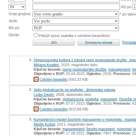
išči po
Vrsta gradiva:
* po stare
Jezik:
Išči po:
Opcije:
Prikaži samo zadetke s celotnim besedilom
Ponasta
1.
Organizacijska kultura v izbrani javni gospodarski družbi : ma
Miljana Knafelc
, 2025, magistrsko delo
Ključne besede:
javne gospodarske družbe
,
management
,
hi
Objavljeno v RUP:
25.04.2025;
Ogledov:
2535;
Prenosov:
5
Celotno besedilo
(561,32 KB)
2.
Vpliv globalizacije na podjetje : diplomska naloga
Ljubo Depin
, 2006, diplomsko delo
Ključne besede:
globalizacija
,
podjetja
,
managerji
,
človeški vi
Objavljeno v RUP:
07.07.2022;
Ogledov:
3510;
Prenosov:
4
Celotno besedilo
(915,69 KB)
3.
Kompetenčni model športnih managerjev v nogometu : magist
Martin Koželj
, 2021, magistrsko delo
Ključne besede:
management
,
športni managerji
,
nogomet
,
k
Objavljeno v RUP:
17.08.2021;
Ogledov:
7967;
Prenosov:
11