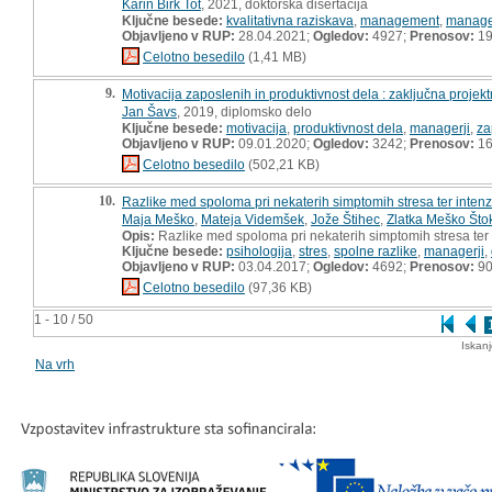
Karin Birk Tot
, 2021, doktorska disertacija
Ključne besede:
kvalitativna raziskava
,
management
,
manage
Objavljeno v RUP:
28.04.2021;
Ogledov:
4927;
Prenosov:
19
Celotno besedilo
(1,41 MB)
9.
Motivacija zaposlenih in produktivnost dela : zaključna projek
Jan Šavs
, 2019, diplomsko delo
Ključne besede:
motivacija
,
produktivnost dela
,
managerji
,
za
Objavljeno v RUP:
09.01.2020;
Ogledov:
3242;
Prenosov:
16
Celotno besedilo
(502,21 KB)
10.
Razlike med spoloma pri nekaterih simptomih stresa ter intenz
Maja Meško
,
Mateja Videmšek
,
Jože Štihec
,
Zlatka Meško Što
Opis:
Razlike med spoloma pri nekaterih simptomih stresa ter 
Ključne besede:
psihologija
,
stres
,
spolne razlike
,
managerji
,
Objavljeno v RUP:
03.04.2017;
Ogledov:
4692;
Prenosov:
9
Celotno besedilo
(97,36 KB)
1 - 10 / 50
Iskan
Na vrh