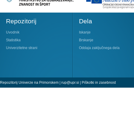
Repozitorij
Dela
Uvodnik
Iskanje
Statistika
Brskanje
Univerzitetne strani
Oddaja zaključnega dela
Repozitorij Univerze na Primorskem |
rup@upr.si
|
Piškotki in zasebnost