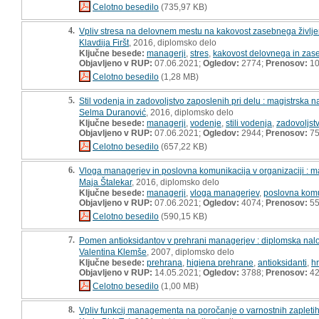
Celotno besedilo
(735,97 KB)
4.
Vpliv stresa na delovnem mestu na kakovost zasebnega življe
Klavdija Firšt
, 2016, diplomsko delo
Ključne besede:
managerji
,
stres
,
kakovost delovnega in zase
Objavljeno v RUP:
07.06.2021;
Ogledov:
2774;
Prenosov:
10
Celotno besedilo
(1,28 MB)
5.
Stil vodenja in zadovoljstvo zaposlenih pri delu : magistrska 
Selma Duranović
, 2016, diplomsko delo
Ključne besede:
managerji
,
vodenje
,
stili vodenja
,
zadovoljst
Objavljeno v RUP:
07.06.2021;
Ogledov:
2944;
Prenosov:
7
Celotno besedilo
(657,22 KB)
6.
Vloga managerjev in poslovna komunikacija v organizaciji : m
Maja Štalekar
, 2016, diplomsko delo
Ključne besede:
managerji
,
vloga managerjev
,
poslovna komu
Objavljeno v RUP:
07.06.2021;
Ogledov:
4074;
Prenosov:
5
Celotno besedilo
(590,15 KB)
7.
Pomen antioksidantov v prehrani managerjev : diplomska nal
Valentina Klemše
, 2007, diplomsko delo
Ključne besede:
prehrana
,
higiena prehrane
,
antioksidanti
,
h
Objavljeno v RUP:
14.05.2021;
Ogledov:
3788;
Prenosov:
4
Celotno besedilo
(1,00 MB)
8.
Vpliv funkcij managementa na poročanje o varnostnih zapletih 