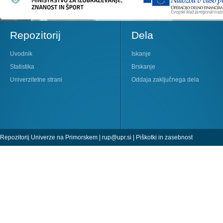
Repozitorij
Dela
Uvodnik
Iskanje
Statistika
Brskanje
Univerzitetne strani
Oddaja zaključnega dela
Repozitorij Univerze na Primorskem |
rup@upr.si
|
Piškotki in zasebnost