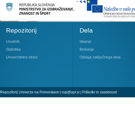
Repozitorij
Dela
Uvodnik
Iskanje
Statistika
Brskanje
Univerzitetne strani
Oddaja zaključnega dela
Repozitorij Univerze na Primorskem |
rup@upr.si
|
Piškotki in zasebnost