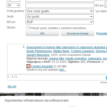
išči po
Vrsta gradiva:
* po stare
Jezik:
Išči po:
Opcije:
Prikaži samo zadetke s celotnim besedilom
Ponasta
1.
Assessment of marine litter interaction in cetaceans stranded a
Guido Pietroluongo
,
Matteo Baini
,
Cristina Casalone
,
Giorgia 
Sandro Mazzariol
, 2025, izvirni znanstveni članek
Ključne besede:
marine litter
,
plastic ingestion
,
cetaceans
,
po
Objavljeno v RUP:
23.11.2025;
Ogledov:
863;
Prenosov:
4
Celotno besedilo
(1,48 MB)
Gradivo ima več datotek!
Več...
1 - 1 / 1
Iskan
Na vrh