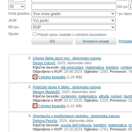
išči po
Vrsta gradiva:
* po stare
Jezik:
Išči po:
Opcije:
Prikaži samo zadetke s celotnim besedilom
Ponasta
1.
Učenje štetja skozi igro : diplomska naloga
Desire Udovič
, 2025, diplomsko delo
Ključne besede:
età prescolare
,
matematica
,
bambini
,
conteg
Objavljeno v RUP:
19.08.2025;
Ogledov:
1292;
Prenosov:
7
Celotno besedilo
(1,26 MB)
2.
Približati otroke k štetju : diplomska naloga
Melany Markežič
, 2025, diplomsko delo
Ključne besede:
conteggio
,
matematica
,
attivitá
,
numeri
,
bamb
Objavljeno v RUP:
03.07.2025;
Ogledov:
1220;
Prenosov:
3
Celotno besedilo
(1,41 MB)
3.
Orientacija v predšolskem obdobju : diplomska naloga
Debora Peroša
, 2024, diplomsko delo
Ključne besede:
scuola dell’infanzia
,
bambini
,
matematica
,
or
Objavljeno v RUP:
10.10.2024;
Ogledov:
1761;
Prenosov:
8