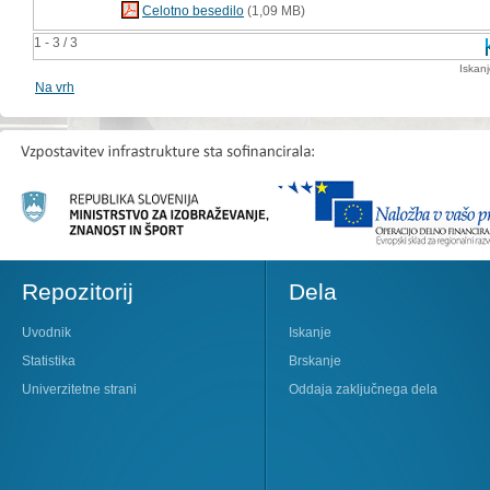
Celotno besedilo
(1,09 MB)
1 - 3 / 3
Iskan
Na vrh
Repozitorij
Dela
Uvodnik
Iskanje
Statistika
Brskanje
Univerzitetne strani
Oddaja zaključnega dela