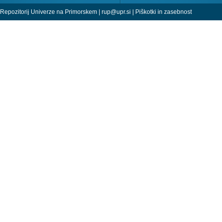
Repozitorij Univerze na Primorskem |
rup@upr.si
|
Piškotki in zasebnost