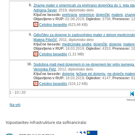
8.
Znanje mater o smernicah za prehrano dojenčka do 1. leta star
Adriana Sever
, 2019, diplomsko delo
Ključne besede:
prehrana
,
smernice
,
dojenčki
,
matere
,
znanj
Objavljeno v RUP:
02.08.2019;
Ogledov:
3756;
Prenosov:
12
Celotno besedilo
(623,46 KB)
9.
Odločitev za dojenje in zadovoljstvo mater z delom medicinsk
Mateja Filipčič
, 2011, diplomsko delo
Ključne besede:
medicinske sestre
,
dojenčki
,
dojenje
,
matere
Objavljeno v RUP:
18.03.2019;
Ogledov:
4353;
Prenosov:
10
Celotno besedilo
(1,31 MB)
10.
Sodobna mati med dojenjem in ne-dojenjem ter vpliv javnega 
Veronika Petz
, 2012, diplomsko delo
Ključne besede:
dojenje
,
težave pri dojenju
,
ne-doječe mater
Objavljeno v RUP:
18.03.2019;
Ogledov:
4147;
Prenosov:
9
Celotno besedilo
(324,12 KB)
1 - 10 / 20
Iskan
Na vrh