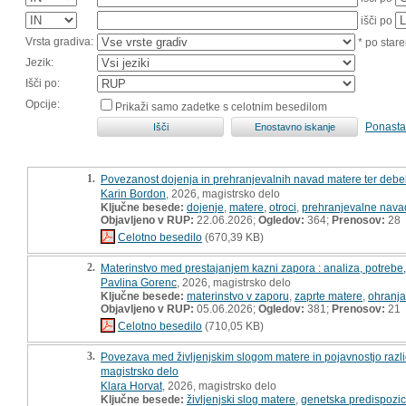
išči po
Vrsta gradiva:
* po stare
Jezik:
Išči po:
Opcije:
Prikaži samo zadetke s celotnim besedilom
Ponasta
1.
Povezanost dojenja in prehranjevalnih navad matere ter debel
Karin Bordon
, 2026, magistrsko delo
Ključne besede:
dojenje
,
matere
,
otroci
,
prehranjevalne nava
Objavljeno v RUP:
22.06.2026;
Ogledov:
364;
Prenosov:
28
Celotno besedilo
(670,39 KB)
2.
Materinstvo med prestajanjem kazni zapora : analiza, potrebe, 
Pavlina Gorenc
, 2026, magistrsko delo
Ključne besede:
materinstvo v zaporu
,
zaprte matere
,
ohranjan
Objavljeno v RUP:
05.06.2026;
Ogledov:
381;
Prenosov:
21
Celotno besedilo
(710,05 KB)
3.
Povezava med življenjskim slogom matere in pojavnostjo različ
magistrsko delo
Klara Horvat
, 2026, magistrsko delo
Ključne besede:
življenjski slog matere
,
genetska predispozic