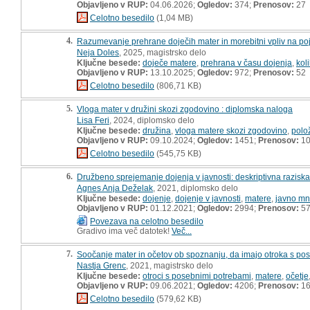
Objavljeno v RUP:
04.06.2026;
Ogledov:
374;
Prenosov:
27
Celotno besedilo
(1,04 MB)
4.
Razumevanje prehrane doječih mater in morebitni vpliv na pojav
Neja Doles
, 2025, magistrsko delo
Ključne besede:
doječe matere
,
prehrana v času dojenja
,
kol
Objavljeno v RUP:
13.10.2025;
Ogledov:
972;
Prenosov:
52
Celotno besedilo
(806,71 KB)
5.
Vloga mater v družini skozi zgodovino : diplomska naloga
Lisa Feri
, 2024, diplomsko delo
Ključne besede:
družina
,
vloga matere skozi zgodovino
,
polo
Objavljeno v RUP:
09.10.2024;
Ogledov:
1451;
Prenosov:
10
Celotno besedilo
(545,75 KB)
6.
Družbeno sprejemanje dojenja v javnosti: deskriptivna razisk
Agnes Anja Deželak
, 2021, diplomsko delo
Ključne besede:
dojenje
,
dojenje v javnosti
,
matere
,
javno mn
Objavljeno v RUP:
01.12.2021;
Ogledov:
2994;
Prenosov:
5
Povezava na celotno besedilo
Gradivo ima več datotek!
Več...
7.
Soočanje mater in očetov ob spoznanju, da imajo otroka s pos
Nastja Grenc
, 2021, magistrsko delo
Ključne besede:
otroci s posebnimi potrebami
,
matere
,
očetje
Objavljeno v RUP:
09.06.2021;
Ogledov:
4206;
Prenosov:
16
Celotno besedilo
(579,62 KB)