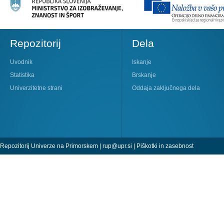
Repozitorij
Dela
Uvodnik
Iskanje
Statistika
Brskanje
Univerzitetne strani
Oddaja zaključnega dela
Repozitorij Univerze na Primorskem |
rup@upr.si
|
Piškotki in zasebnost