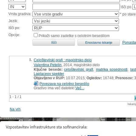
išči po
Vrsta gradiva:
* po stare
Jezik:
Išči po:
Opcije:
Prikaži samo zadetke s celotnim besedilom
Ponasta
1.
Celoštevilski grafi : magistrsko delo
Valentina Petelin
, 2014, magistrsko delo
Ključne besede:
celoštevilski grafi
,
matrika sosednosti
,
las
Laplaceov spekter
Objavljeno v RUP:
10.07.2015;
Ogledov:
16748;
Prenosov:
3
Povezava na celotno besedilo
Gradivo ima več datotek!
Več...
1 - 1 / 1
Iskan
Na vrh