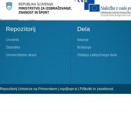
Repozitorij
Dela
Uvodnik
Iskanje
Statistika
Brskanje
Univerzitetne strani
Oddaja zaključnega dela
Repozitorij Univerze na Primorskem |
rup@upr.si
|
Piškotki in zasebnost