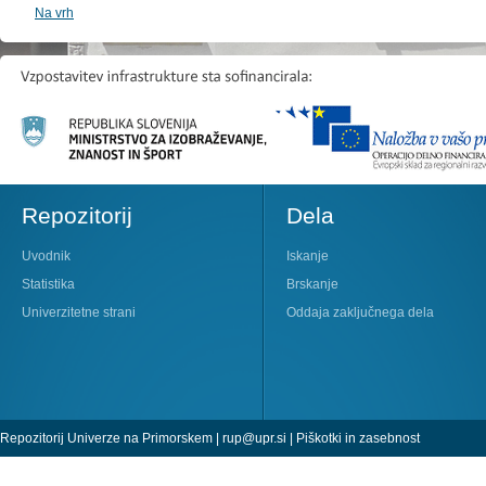
Na vrh
Repozitorij
Dela
Uvodnik
Iskanje
Statistika
Brskanje
Univerzitetne strani
Oddaja zaključnega dela
Repozitorij Univerze na Primorskem |
rup@upr.si
|
Piškotki in zasebnost