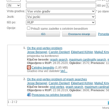
išči po
Vrsta gradiva:
* po stare
Jezik:
Išči po:
Opcije:
Prikaži samo zadetke s celotnim besedilom
Ponasta
1.
On the end-vertex problem
Jesse Beisegel
,
Carolin Denkert
,
Ekkehard Köhler
,
Matjaž Krn
prispevka na konferenci
Ključne besede:
graph search
,
maximum cardinality search
,
Objavljeno v RUP:
28.05.2020;
Ogledov:
3570;
Prenosov:
11
Celotno besedilo
(1,85 MB)
Gradivo ima več datotek!
Več...
2.
On the end-vertex problem of graph searches
Jesse Beisegel
,
Carolin Denkert
,
Ekkehard Köhler
,
Matjaž Krn
Ključne besede:
end-vertex
,
graph search
,
maximum cardinali
Objavljeno v RUP:
22.08.2019;
Ogledov:
3606;
Prenosov:
5
Povezava na celotno besedilo
1 - 2 / 2
Iskan