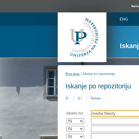
Naša 
ENG
Iskan
/
Prva stran
Iskanje po repozitoriju
Iskanje po repozitoriju
A-
|
A+
|
Natisni
Iskalni niz: