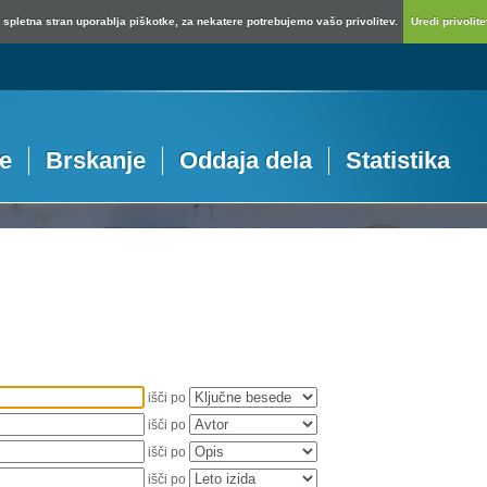
spletna stran uporablja piškotke, za nekatere potrebujemo vašo privolitev.
Uredi privolitev
je
Brskanje
Oddaja dela
Statistika
išči po
išči po
išči po
išči po