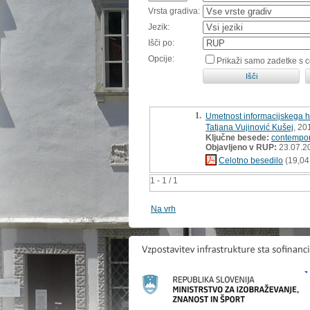
Vrsta gradiva:
Jezik:
Išči po:
Opcije:
Prikaži samo zadetke s 
1.
Umetnost informacijskega hr
Tatjana Vujinović Kušej
, 20
Ključne besede:
contempor
Objavljeno v RUP:
23.07.2
Celotno besedilo
(19,04
1 - 1 / 1
Na vrh