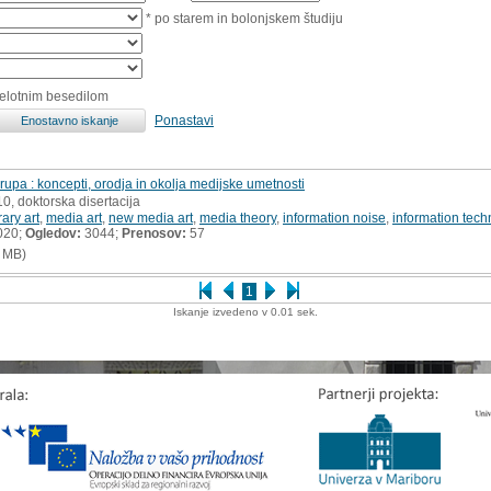
* po starem in bolonjskem študiju
celotnim besedilom
Ponastavi
upa : koncepti, orodja in okolja medijske umetnosti
10, doktorska disertacija
ary art
,
media art
,
new media art
,
media theory
,
information noise
,
information tech
020;
Ogledov:
3044;
Prenosov:
57
 MB)
1
Iskanje izvedeno v 0.01 sek.