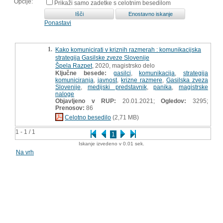
Opcije:
Prikaži samo zadetke s celotnim besedilom
Ponastavi
1.
Kako komunicirati v kriznih razmerah : komunikacijska
strategija Gasilske zveze Slovenije
Špela Razpet
, 2020, magistrsko delo
Ključne besede:
gasilci
,
komunikacija
,
strategija
komuniciranja
,
javnost
,
krizne razmere
,
Gasilska zveza
Slovenije
,
medijski predstavnik
,
panika
,
magistrske
naloge
Objavljeno v RUP:
20.01.2021;
Ogledov:
3295;
Prenosov:
86
Celotno besedilo
(2,71 MB)
1 - 1 / 1
1
Iskanje izvedeno v 0.01 sek.
Na vrh