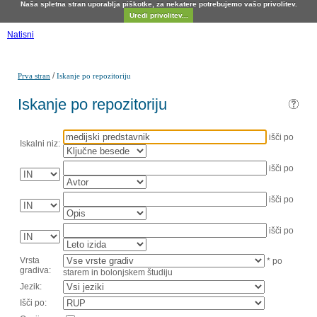
Naša spletna stran uporablja piškotke, za nekatere potrebujemo vašo privolitev.
Uredi privolitev...
Natisni
/
Prva stran
Iskanje po repozitoriju
Iskanje po repozitoriju
išči po
Iskalni niz:
išči po
išči po
išči po
Vrsta
* po
gradiva:
starem in bolonjskem študiju
Jezik:
Išči po: