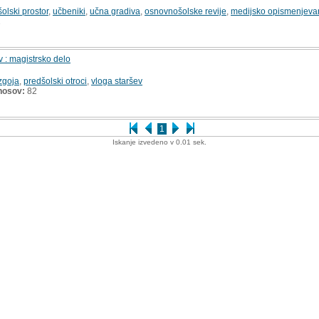
šolski prostor
,
učbeniki
,
učna gradiva
,
osnovnošolske revije
,
medijsko opismenjeva
1
v : magistrsko delo
zgoja
,
predšolski otroci
,
vloga staršev
nosov:
82
1
Iskanje izvedeno v 0.01 sek.