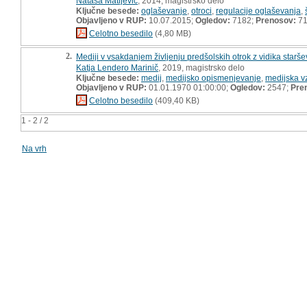
Nataša Matijević
, 2014, magistrsko delo
Ključne besede:
oglaševanje
,
otroci
,
regulacije oglaševanja
,
Objavljeno v RUP:
10.07.2015;
Ogledov:
7182;
Prenosov:
7
Celotno besedilo
(4,80 MB)
2.
Mediji v vsakdanjem življenju predšolskih otrok z vidika starše
Katja Lendero Marinič
, 2019, magistrsko delo
Ključne besede:
medij
,
medijsko opismenjevanje
,
medijska v
Objavljeno v RUP:
01.01.1970 01:00:00;
Ogledov:
2547;
Pre
Celotno besedilo
(409,40 KB)
1 - 2 / 2
Na vrh