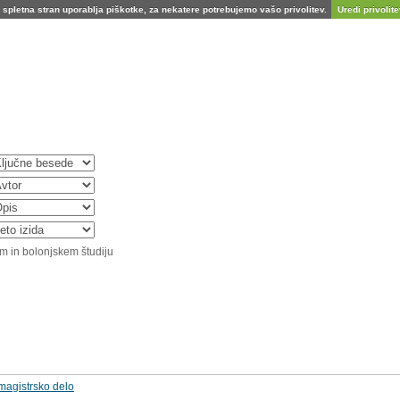
spletna stran uporablja piškotke, za nekatere potrebujemo vašo privolitev.
Uredi privolitev
m in bolonjskem študiju
 magistrsko delo