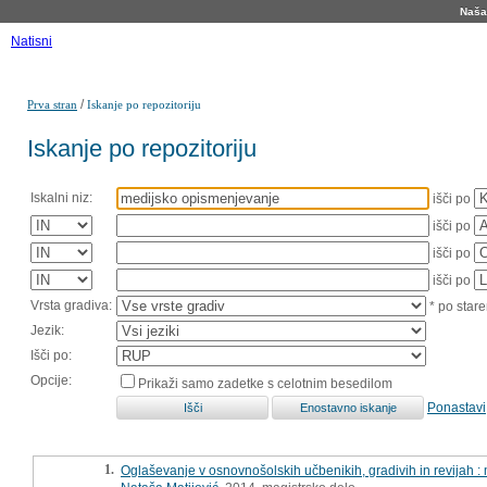
Naša 
Natisni
/
Prva stran
Iskanje po repozitoriju
Iskanje po repozitoriju
Iskalni niz:
išči po
išči po
išči po
išči po
Vrsta gradiva:
* po stare
Jezik:
Išči po:
Opcije:
Prikaži samo zadetke s celotnim besedilom
Ponastavi
1.
Oglaševanje v osnovnošolskih učbenikih, gradivih in revijah :