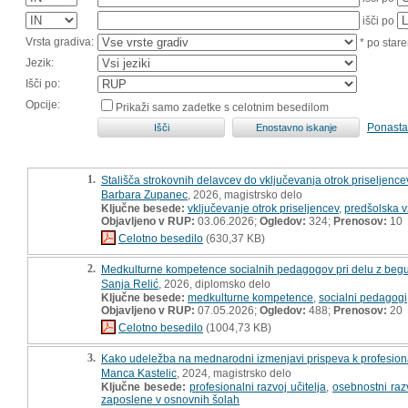
išči po
Vrsta gradiva:
* po stare
Jezik:
Išči po:
Opcije:
Prikaži samo zadetke s celotnim besedilom
Ponasta
1.
Stališča strokovnih delavcev do vključevanja otrok priseljencev
Barbara Zupanec
, 2026, magistrsko delo
Ključne besede:
vključevanje otrok priseljencev
,
predšolska v
Objavljeno v RUP:
03.06.2026;
Ogledov:
324;
Prenosov:
10
Celotno besedilo
(630,37 KB)
2.
Medkulturne kompetence socialnih pedagogov pri delu z begunci
Sanja Relić
, 2026, diplomsko delo
Ključne besede:
medkulturne kompetence
,
socialni pedagogi
Objavljeno v RUP:
07.05.2026;
Ogledov:
488;
Prenosov:
20
Celotno besedilo
(1004,73 KB)
3.
Kako udeležba na mednarodni izmenjavi prispeva k profesiona
Manca Kastelic
, 2024, magistrsko delo
Ključne besede:
profesionalni razvoj učitelja
,
osebnostni razv
zaposlene v osnovnih šolah