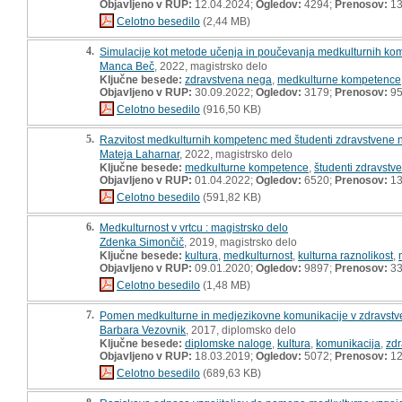
Objavljeno v RUP:
12.04.2024;
Ogledov:
4294;
Prenosov:
13
Celotno besedilo
(2,44 MB)
4.
Simulacije kot metode učenja in poučevanja medkulturnih komp
Manca Beč
, 2022, magistrsko delo
Ključne besede:
zdravstvena nega
,
medkulturne kompetence
Objavljeno v RUP:
30.09.2022;
Ogledov:
3179;
Prenosov:
9
Celotno besedilo
(916,50 KB)
5.
Razvitost medkulturnih kompetenc med študenti zdravstvene 
Mateja Laharnar
, 2022, magistrsko delo
Ključne besede:
medkulturne kompetence
,
študenti zdravstv
Objavljeno v RUP:
01.04.2022;
Ogledov:
6520;
Prenosov:
13
Celotno besedilo
(591,82 KB)
6.
Medkulturnost v vrtcu : magistrsko delo
Zdenka Simončič
, 2019, magistrsko delo
Ključne besede:
kultura
,
medkulturnost
,
kulturna raznolikost
,
Objavljeno v RUP:
09.01.2020;
Ogledov:
9897;
Prenosov:
33
Celotno besedilo
(1,48 MB)
7.
Pomen medkulturne in medjezikovne komunikacije v zdravstve
Barbara Vezovnik
, 2017, diplomsko delo
Ključne besede:
diplomske naloge
,
kultura
,
komunikacija
,
zd
Objavljeno v RUP:
18.03.2019;
Ogledov:
5072;
Prenosov:
12
Celotno besedilo
(689,63 KB)