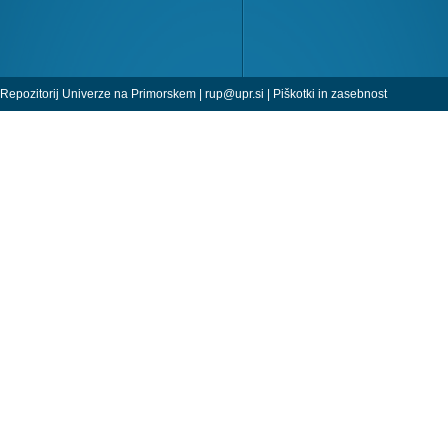
Repozitorij Univerze na Primorskem |
rup@upr.si
|
Piškotki in zasebnost