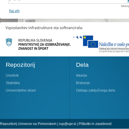
Iskan
Na vrh
Repozitorij
Dela
Uvodnik
Iskanje
Statistika
Brskanje
Univerzitetne strani
Oddaja zaključnega dela
Repozitorij Univerze na Primorskem |
rup@upr.si
|
Piškotki in zasebnost