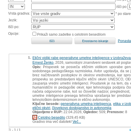
išči po
Vrsta gradiva:
* po stare
Jezik:
Išči po:
Opcije:
Prikaži samo zadetke s celotnim besedilom
Ponasta
1.
Etični vidiki rabe generativne umetne inteligence v izobraževa
Ernest Ženko
, 2026, samostojni znanstveni sestavek ali poglav
Opis:
Prispevek se posveča etičnim vidikom uporabe gene
sodobnega pedagoškega razmisleka. Avtor ugotavlja, da se je
brez načrtovanih postopkov in okvirov vrednotenja, kar sproža
prispevku so predstavljeni ključni etični okviri UNESCO, OE
zaupanja vredni umetni inteligenci. Poudarek je na tem, da
humanistični in pedagoški okvir, kjer tehnologija podpira čl
načela odgovorne rabe, kot so človeški nadzor, preglednost, o
umetne inteligence presega tehnična vprašanja ter predstavl
tehnološkim determinizmom in etično avtonomijo.
Ključne besede:
generativna umetna inteligenca
,
etika v izo
etični okviri
,
človekovo dostojanstvo in avtonomija
Objavljeno v RUP:
22.04.2026;
Ogledov:
509;
Prenosov:
8
Celotno besedilo
(329,45 KB)
Gradivo ima več datotek!
Več...
1 - 1 / 1