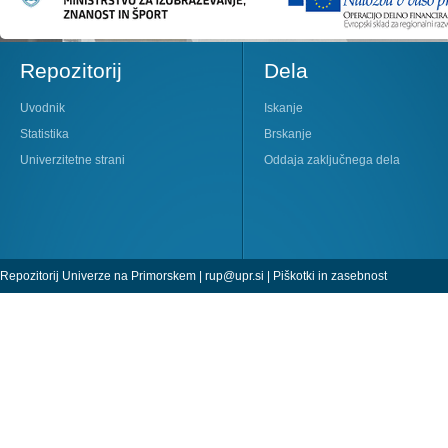
Repozitorij
Dela
Uvodnik
Iskanje
Statistika
Brskanje
Univerzitetne strani
Oddaja zaključnega dela
Repozitorij Univerze na Primorskem |
rup@upr.si
|
Piškotki in zasebnost