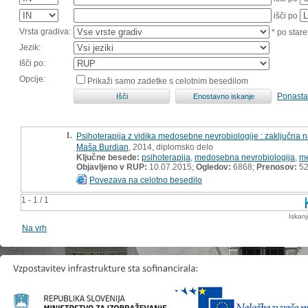
išči po
Vrsta gradiva:
* po stare
Jezik:
Išči po:
Opcije:
Prikaži samo zadetke s celotnim besedilom
Ponasta
1.
Psihoterapija z vidika medosebne nevrobiologije : zaključna 
Maša Burdian
, 2014, diplomsko delo
Ključne besede:
psihoterapija
,
medosebna nevrobiologija
,
me
Objavljeno v RUP:
10.07.2015;
Ogledov:
6868;
Prenosov:
5
Povezava na celotno besedilo
1 - 1 / 1
Iskan
Na vrh