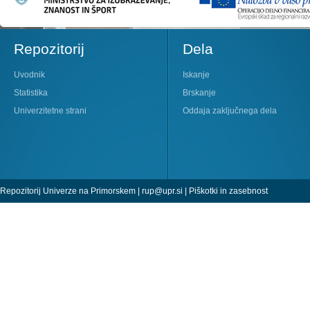
Repozitorij
Dela
Uvodnik
Iskanje
Statistika
Brskanje
Univerzitetne strani
Oddaja zaključnega dela
Repozitorij Univerze na Primorskem |
rup@upr.si
|
Piškotki in zasebnost