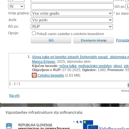
išči po
Vrsta gradiva:
* po stare
Jezik:
Išči po:
Opcije:
Prikaži samo zadetke s celotnim besedilom
Ponasta
1.
Vloga lutke pri krepitvi zdravih življenjskih navad : diplomska
Manca Erjavec
, 2025, diplomsko delo
Ključne besede:
ročna lutka
,
motivacijsko sredstvo
,
otroci
,
zdr
Objavljeno v RUP:
07.05.2025;
Ogledov:
1380;
Prenosov:
5
Celotno besedilo
(2,83 MB)
1 - 1 / 1
Iskan
Na vrh