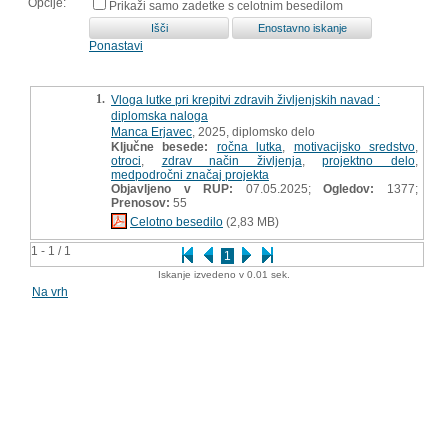
Opcije:
Prikaži samo zadetke s celotnim besedilom
Ponastavi
1.
Vloga lutke pri krepitvi zdravih življenjskih navad :
diplomska naloga
Manca Erjavec
, 2025, diplomsko delo
Ključne besede:
ročna lutka
,
motivacijsko sredstvo
,
otroci
,
zdrav način življenja
,
projektno delo
,
medpodročni značaj projekta
Objavljeno v RUP:
07.05.2025;
Ogledov:
1377;
Prenosov:
55
Celotno besedilo
(2,83 MB)
1 - 1 / 1
1
Iskanje izvedeno v 0.01 sek.
Na vrh