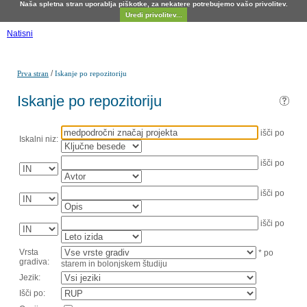
Naša spletna stran uporablja piškotke, za nekatere potrebujemo vašo privolitev.
Uredi privolitev...
Natisni
/
Prva stran
Iskanje po repozitoriju
Iskanje po repozitoriju
išči po
Iskalni niz:
išči po
išči po
išči po
Vrsta
* po
gradiva:
starem in bolonjskem študiju
Jezik:
Išči po: