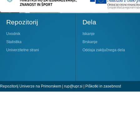
Repozitorij
Dela
Uvodnik
Iskanje
Statistika
Brskanje
Univerzitetne strani
Oddaja zaključnega dela
Repozitorij Univerze na Primorskem |
rup@upr.si
|
Piškotki in zasebnost