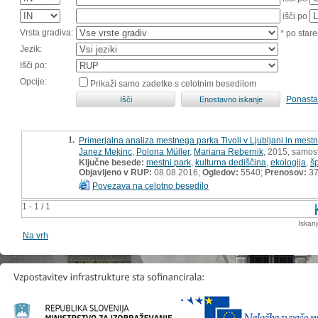
išči po
Vrsta gradiva:
* po stare
Jezik:
Išči po:
Opcije:
Prikaži samo zadetke s celotnim besedilom
Ponasta
1.
Primerjalna analiza mestnega parka Tivoli v Ljubljani in mest
Janez Mekinc
,
Polona Müller
,
Mariana Rebernik
, 2015, samost
Ključne besede:
mestni park
,
kulturna dediščina
,
ekologija
,
šp
Objavljeno v RUP:
08.08.2016;
Ogledov:
5540;
Prenosov:
3
Povezava na celotno besedilo
1 - 1 / 1
Iskan
Na vrh