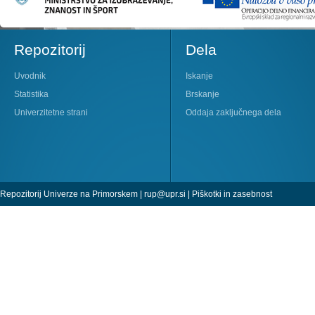
Repozitorij
Dela
Uvodnik
Iskanje
Statistika
Brskanje
Univerzitetne strani
Oddaja zaključnega dela
Repozitorij Univerze na Primorskem |
rup@upr.si
|
Piškotki in zasebnost