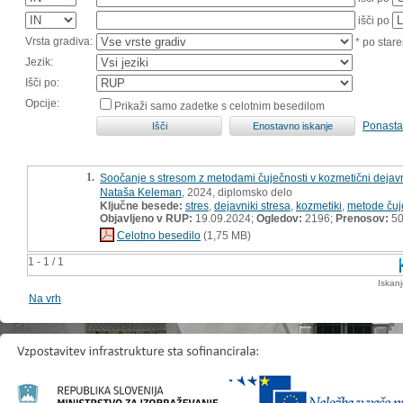
išči po
Vrsta gradiva:
* po stare
Jezik:
Išči po:
Opcije:
Prikaži samo zadetke s celotnim besedilom
Ponasta
1.
Soočanje s stresom z metodami čuječnosti v kozmetični dejavn
Nataša Keleman
, 2024, diplomsko delo
Ključne besede:
stres
,
dejavniki stresa
,
kozmetiki
,
metode čuj
Objavljeno v RUP:
19.09.2024;
Ogledov:
2196;
Prenosov:
5
Celotno besedilo
(1,75 MB)
1 - 1 / 1
Iskan
Na vrh