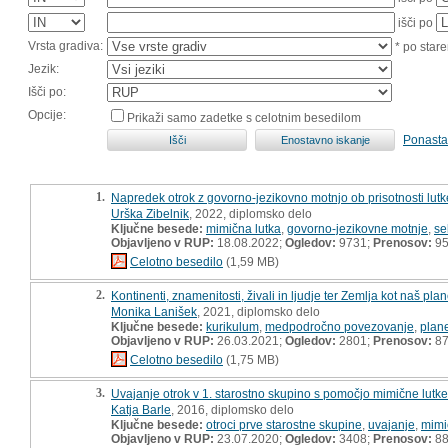
išči po
Vrsta gradiva:
* po stare
Jezik:
Išči po:
Opcije:
Prikaži samo zadetke s celotnim besedilom
Ponasta
1.
Napredek otrok z govorno-jezikovno motnjo ob prisotnosti lut
Urška Zibelnik
, 2022, diplomsko delo
Ključne besede:
mimična lutka
,
govorno-jezikovne motnje
,
se
Objavljeno v RUP:
18.08.2022;
Ogledov:
9731;
Prenosov:
9
Celotno besedilo
(1,59 MB)
2.
Kontinenti, znamenitosti, živali in ljudje ter Zemlja kot naš pl
Monika Lanišek
, 2021, diplomsko delo
Ključne besede:
kurikulum
,
medpodročno povezovanje
,
plan
Objavljeno v RUP:
26.03.2021;
Ogledov:
2801;
Prenosov:
8
Celotno besedilo
(1,75 MB)
3.
Uvajanje otrok v 1. starostno skupino s pomočjo mimične lutk
Katja Barle
, 2016, diplomsko delo
Ključne besede:
otroci prve starostne skupine
,
uvajanje
,
mimi
Objavljeno v RUP:
23.07.2020;
Ogledov:
3408;
Prenosov:
8