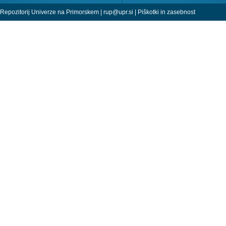
Repozitorij Univerze na Primorskem |
rup@upr.si
|
Piškotki in zasebnost