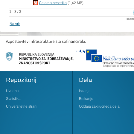
Celotno besedilo
(1,42 MB)
1 - 3 / 3
Iskan
Na vrh
Repozitorij
Dela
Uvodnik
Iskanje
Statistika
Brskanje
Univerzitetne strani
Oddaja zaključnega dela