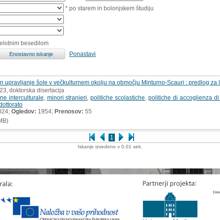
* po starem in bolonjskem študiju
celotnim besedilom
Ponastavi
in upravljanje šole v večkulturnem okolju na območju Minturno-Scauri : predlog za 
23, doktorska disertacija
ne interculturale
,
minori stranieri
,
politiche scolastiche
,
politiche di accoglienza di
 dottorato
024;
Ogledov:
1954;
Prenosov:
55
MB)
1
Iskanje izvedeno v 0.01 sek.