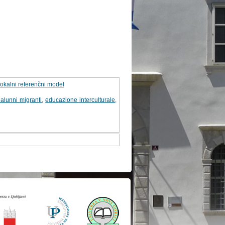
lokalni referenčni model
 alunni migranti
,
educazione interculturale
,