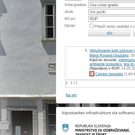
Vrsta gradiva:
Jezik:
Išči po:
Opcije:
Prikaži samo zadetke s 
1.
Vključevanje tujih učencev 
Maria Rosaria Graziano
, 20
Ključne besede:
integrazio
ambiente scolastico
,
tesi di
Objavljeno v RUP:
24.05.2
Celotno besedilo
(1,69 
1 - 1 / 1
Na vrh