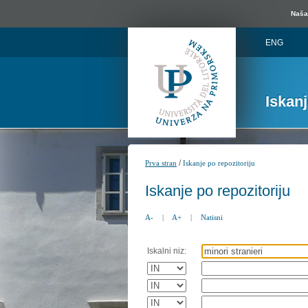
Naša 
ENG
Iskan
/
Prva stran
Iskanje po repozitoriju
Iskanje po repozitoriju
A-
|
A+
|
Natisni
Iskalni niz: