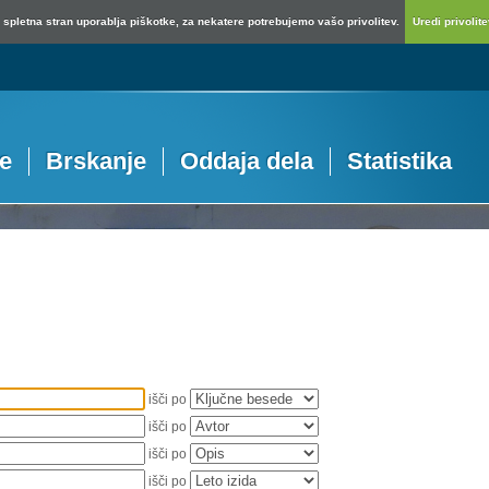
spletna stran uporablja piškotke, za nekatere potrebujemo vašo privolitev.
Uredi privolitev
je
Brskanje
Oddaja dela
Statistika
išči po
išči po
išči po
išči po