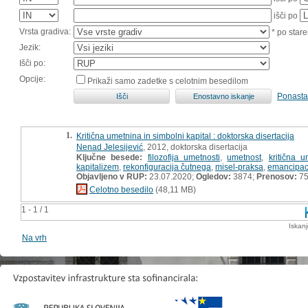
išči po
Vrsta gradiva:
* po stare
Jezik:
Išči po:
Opcije:
Prikaži samo zadetke s celotnim besedilom
Ponasta
1.
Kritična umetnina in simbolni kapital : doktorska disertacija
Nenad Jelesijević
, 2012, doktorska disertacija
Ključne besede:
filozofija umetnosti
,
umetnost
,
kritična u
kapitalizem
,
rekonfiguracija čutnega
,
misel-praksa
,
emancipac
Objavljeno v RUP:
23.07.2020;
Ogledov:
3874;
Prenosov:
7
Celotno besedilo
(48,11 MB)
1 - 1 / 1
Iskan
Na vrh