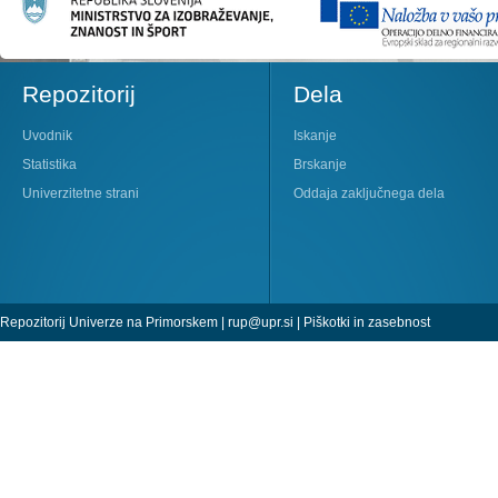
Repozitorij
Dela
Uvodnik
Iskanje
Statistika
Brskanje
Univerzitetne strani
Oddaja zaključnega dela
Repozitorij Univerze na Primorskem |
rup@upr.si
|
Piškotki in zasebnost