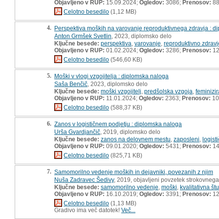
Objavljeno v RUP:
15.09.2024;
Ogledov:
3086;
Prenosov:
8
Celotno besedilo
(1,12 MB)
4.
Perspektiva moških na varovanje reproduktivnega zdravja : d
Anton Grmšek Svetlin
, 2023, diplomsko delo
Ključne besede:
perspektiva
,
varovanje
,
reproduktivno zdravj
Objavljeno v RUP:
01.02.2024;
Ogledov:
3286;
Prenosov:
12
Celotno besedilo
(546,60 KB)
5.
Moški v vlogi vzgojitelja : diplomska naloga
Saša Benčič
, 2023, diplomsko delo
Ključne besede:
moški vzgojitelj
,
predšolska vzgoja
,
feminizir
Objavljeno v RUP:
11.01.2024;
Ogledov:
2363;
Prenosov:
10
Celotno besedilo
(588,37 KB)
6.
Zanos v logističnem podjetju : diplomska naloga
Urša Gvardjančič
, 2019, diplomsko delo
Ključne besede:
zanos na delovnem mestu
,
zaposleni
,
logist
Objavljeno v RUP:
09.01.2020;
Ogledov:
5431;
Prenosov:
14
Celotno besedilo
(825,71 KB)
7.
Samomorilno vedenje moških in dejavniki, povezanih z njim
Nuša Zadravec Šedivy
, 2019, objavljeni povzetek strokovneg
Ključne besede:
samomorilno vedenje
,
moški
,
kvalitativna štu
Objavljeno v RUP:
16.10.2019;
Ogledov:
3391;
Prenosov:
12
Celotno besedilo
(1,13 MB)
Gradivo ima več datotek!
Več...