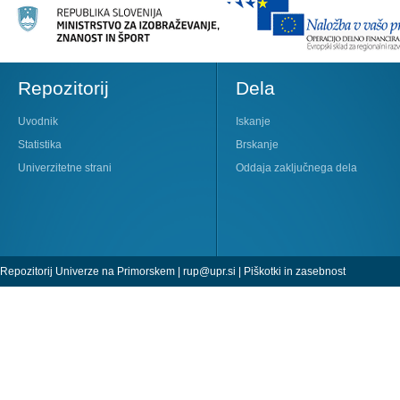
Repozitorij
Dela
Uvodnik
Iskanje
Statistika
Brskanje
Univerzitetne strani
Oddaja zaključnega dela
Repozitorij Univerze na Primorskem |
rup@upr.si
|
Piškotki in zasebnost