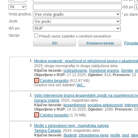
išči po
Vrsta gradiva:
* po stare
Jezik:
Išči po:
Opcije:
Prikaži samo zadetke s celotnim besedilom
Ponasta
1.
Mostovi enakosti : pravičnost in vključenost spolov v akadems
2025, druge monografije in druga zaključena dela
Ključne besede:
izobraževanje
,
človekove pravice
,
ženske
,
m
Objavljeno v RUP:
17.12.2025;
Ogledov:
614;
Prenosov:
10
Celotno besedilo
(612,87 KB)
Gradivo ima več datotek!
Več...
2.
Vpliv intervencije branja terapevtskih zgodb na osamljenost me
Gorana Vukmir
, 2025, magistrsko delo
Ključne besede:
kosamljenost
,
socialna anksioznost
,
interve
Objavljeno v RUP:
14.10.2025;
Ogledov:
1090;
Prenosov:
2
Celotno besedilo
(1,70 MB)
3.
Moški v zdravstveni negi : magistrska naloga
Tamara Čekada
, 2024, magistrsko delo
Ključne besede:
študenti
,
zdravstvena nega
,
moški
,
spol
,
ster