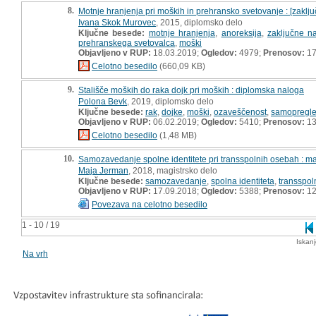
8.
Motnje hranjenja pri moških in prehransko svetovanje : [zaklj
Ivana Skok Murovec
, 2015, diplomsko delo
Ključne besede:
motnje hranjenja
,
anoreksija
,
zaključne n
prehranskega svetovalca
,
moški
Objavljeno v RUP:
18.03.2019;
Ogledov:
4979;
Prenosov:
17
Celotno besedilo
(660,09 KB)
9.
Stališče moških do raka dojk pri moških : diplomska naloga
Polona Bevk
, 2019, diplomsko delo
Ključne besede:
rak
,
dojke
,
moški
,
ozaveščenost
,
samopregl
Objavljeno v RUP:
06.02.2019;
Ogledov:
5410;
Prenosov:
13
Celotno besedilo
(1,48 MB)
10.
Samozavedanje spolne identitete pri transspolnih osebah : ma
Maja Jerman
, 2018, magistrsko delo
Ključne besede:
samozavedanje
,
spolna identiteta
,
transspol
Objavljeno v RUP:
17.09.2018;
Ogledov:
5388;
Prenosov:
12
Povezava na celotno besedilo
1 - 10 / 19
Iskan
Na vrh