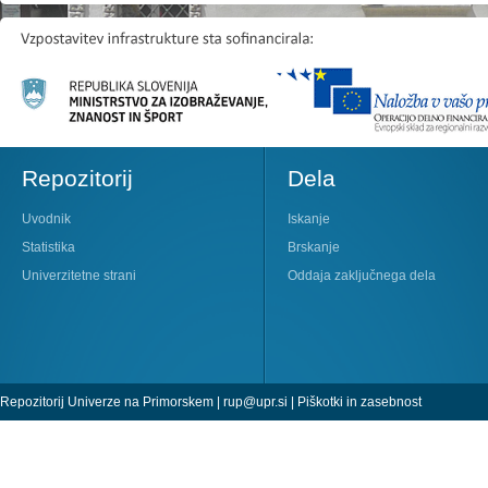
Repozitorij
Dela
Uvodnik
Iskanje
Statistika
Brskanje
Univerzitetne strani
Oddaja zaključnega dela
Repozitorij Univerze na Primorskem |
rup@upr.si
|
Piškotki in zasebnost