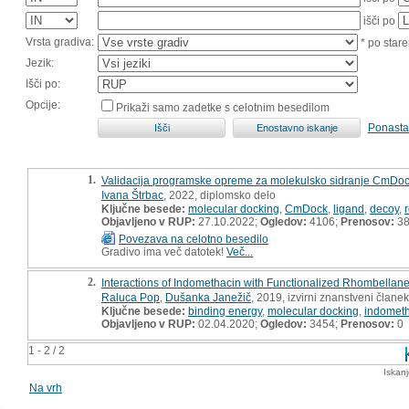
išči po
Vrsta gradiva:
* po stare
Jezik:
Išči po:
Opcije:
Prikaži samo zadetke s celotnim besedilom
Ponasta
1.
Validacija programske opreme za molekulsko sidranje CmDock
Ivana Štrbac
, 2022, diplomsko delo
Ključne besede:
molecular docking
,
CmDock
,
ligand
,
decoy
,
Objavljeno v RUP:
27.10.2022;
Ogledov:
4106;
Prenosov:
3
Povezava na celotno besedilo
Gradivo ima več datotek!
Več...
2.
Interactions of Indomethacin with Functionalized Rhombellan
Raluca Pop
,
Dušanka Janežič
, 2019, izvirni znanstveni članek
Ključne besede:
binding energy
,
molecular docking
,
indomet
Objavljeno v RUP:
02.04.2020;
Ogledov:
3454;
Prenosov:
0
1 - 2 / 2
Iskan
Na vrh