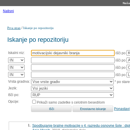
Naša 
Natisni
/
Prva stran
Iskanje po repozitoriju
Iskanje po repozitoriju
Iskalni niz:
išči po
išči po
išči po
išči po
Vrsta gradiva:
* po stare
Jezik:
Išči po:
Opcije:
Prikaži samo zadetke s celotnim besedilom
Ponastavi
1.
Spodbujanje bralne motivacije v 4. razredu osnovne šole : di