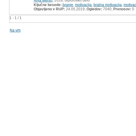
Anja Menih
, 2018, diplomsko delo
Ključne besede:
branje
,
motivacija
,
bralna motivacija
,
motivac
Objavljeno v RUP:
24.05.2019;
Ogledov:
7040;
Prenosov:
0
1 - 1 / 1
Na vrh