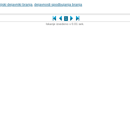
ijski dejavniki branja
,
dejavnosti spodbujanja branja
1
Iskanje izvedeno v 0.01 sek.