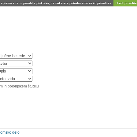
spletna stran uporablja piškotke, za nekatere potrebujemo vašo privolitev.
Uredi privolitev
m in bolonjskem študiju
plomsko delo