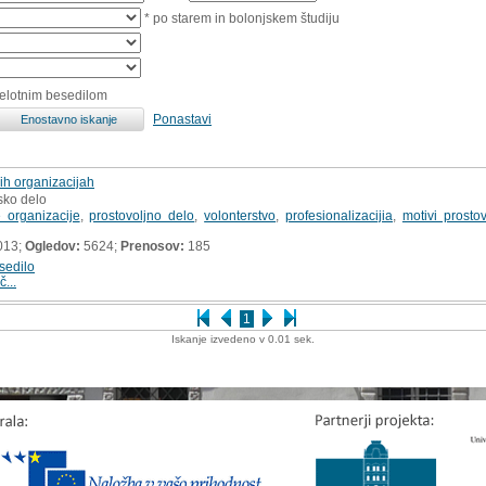
* po starem in bolonjskem študiju
celotnim besedilom
Ponastavi
ih organizacijah
sko delo
 organizacije
,
prostovoljno delo
,
volonterstvo
,
profesionalizacijia
,
motivi prosto
013;
Ogledov:
5624;
Prenosov:
185
sedilo
č...
1
Iskanje izvedeno v 0.01 sek.