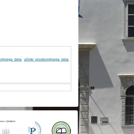
voljnega dela
,
učinki prostovoljnega dela
,