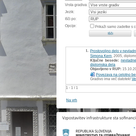
Vrsta gradiva:
Jezik:
Išči po:
Opcije:
Prikaži samo zadetke s 
1.
Prostovoljno delo v nevladn
Simona Kern
, 2005, diplom
Ključne besede:
nevladne
diplomska dela
Objavljeno v RUP:
15.10.2
Povezava na celotno be
Gradivo ima več datotek!
Ve
1 - 1 / 1
Na vrh