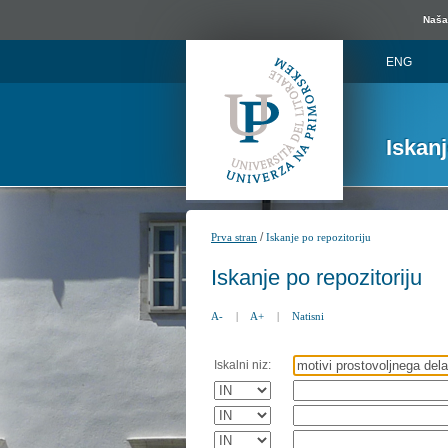
Naša 
ENG
Iskan
/
Prva stran
Iskanje po repozitoriju
Iskanje po repozitoriju
A-
|
A+
|
Natisni
Iskalni niz: