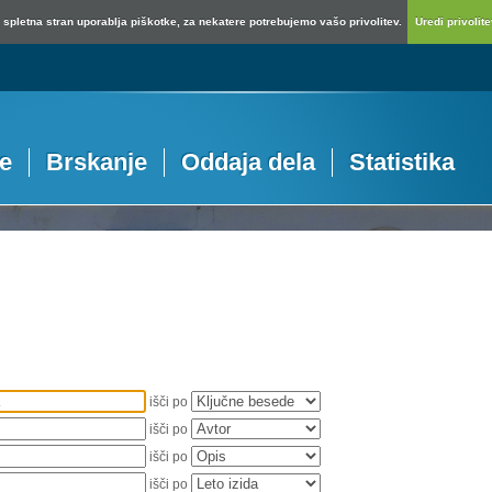
spletna stran uporablja piškotke, za nekatere potrebujemo vašo privolitev.
Uredi privolitev
je
Brskanje
Oddaja dela
Statistika
išči po
išči po
išči po
išči po