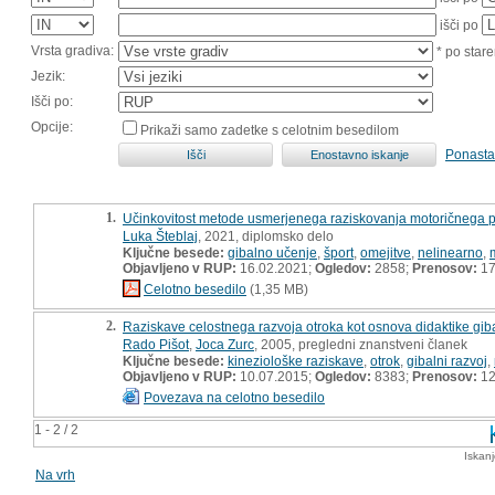
išči po
Vrsta gradiva:
* po stare
Jezik:
Išči po:
Opcije:
Prikaži samo zadetke s celotnim besedilom
Ponasta
1.
Učinkovitost metode usmerjenega raziskovanja motoričnega pr
Luka Šteblaj
, 2021, diplomsko delo
Ključne besede:
gibalno učenje
,
šport
,
omejitve
,
nelinearno
,
Objavljeno v RUP:
16.02.2021;
Ogledov:
2858;
Prenosov:
17
Celotno besedilo
(1,35 MB)
2.
Raziskave celostnega razvoja otroka kot osnova didaktike gib
Rado Pišot
,
Joca Zurc
, 2005, pregledni znanstveni članek
Ključne besede:
kineziološke raziskave
,
otrok
,
gibalni razvoj
,
Objavljeno v RUP:
10.07.2015;
Ogledov:
8383;
Prenosov:
12
Povezava na celotno besedilo
1 - 2 / 2
Iskan
Na vrh