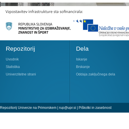
Repozitorij
Dela
Uvodnik
Iskanje
Statistika
Brskanje
Univerzitetne strani
Oddaja zaključnega dela
Repozitorij Univerze na Primorskem |
rup@upr.si
|
Piškotki in zasebnost