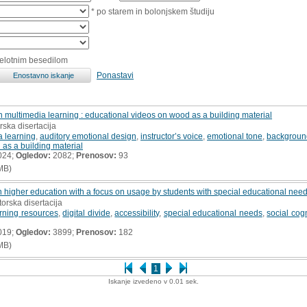
* po starem in bolonjskem študiju
celotnim besedilom
Ponastavi
n multimedia learning : educational videos on wood as a building material
rska disertacija
a learning
,
auditory emotional design
,
instructor’s voice
,
emotional tone
,
backgroun
as a building material
024;
Ogledov:
2082;
Prenosov:
93
MB)
n higher education with a focus on usage by students with special educational needs
torska disertacija
arning resources
,
digital divide
,
accessibility
,
special educational needs
,
social cogn
019;
Ogledov:
3899;
Prenosov:
182
MB)
1
Iskanje izvedeno v 0.01 sek.