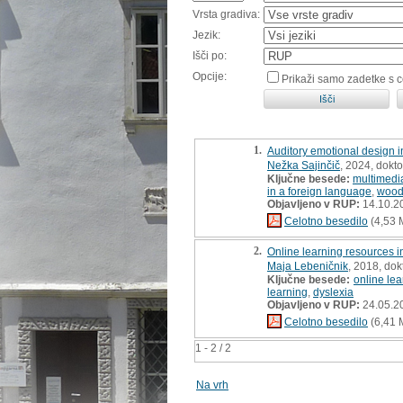
Vrsta gradiva:
Jezik:
Išči po:
Opcije:
Prikaži samo zadetke s 
1.
Auditory emotional design i
Nežka Sajinčič
, 2024, dokto
Ključne besede:
multimedi
in a foreign language
,
wood 
Objavljeno v RUP:
14.10.2
Celotno besedilo
(4,53 
2.
Online learning resources i
Maja Lebeničnik
, 2018, dok
Ključne besede:
online le
learning
,
dyslexia
Objavljeno v RUP:
24.05.2
Celotno besedilo
(6,41 
1 - 2 / 2
Na vrh