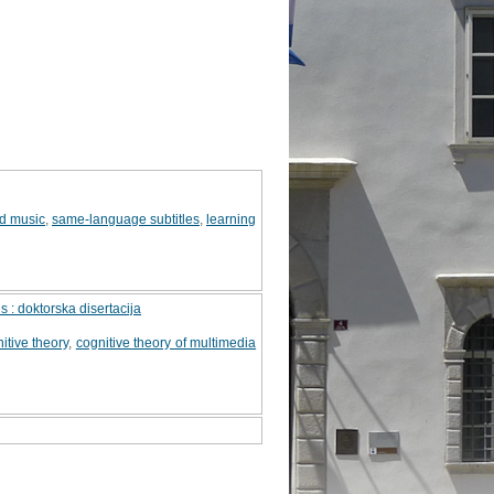
d music
,
same-language subtitles
,
learning
 : doktorska disertacija
itive theory
,
cognitive theory of multimedia