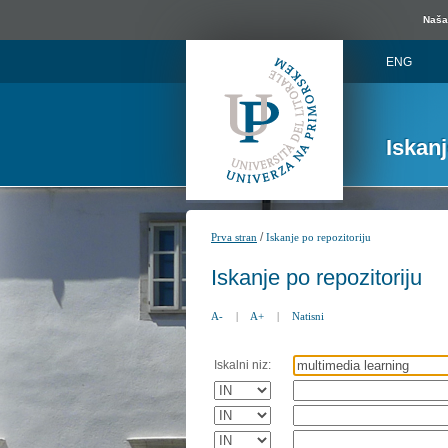
Naša 
ENG
Iskan
/
Prva stran
Iskanje po repozitoriju
Iskanje po repozitoriju
A-
|
A+
|
Natisni
Iskalni niz: