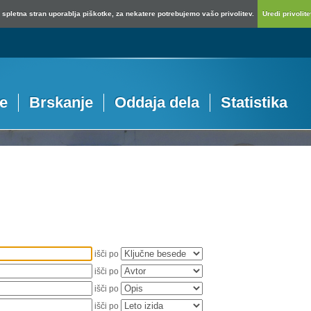
spletna stran uporablja piškotke, za nekatere potrebujemo vašo privolitev.
Uredi privolitev
je
Brskanje
Oddaja dela
Statistika
išči po
išči po
išči po
išči po