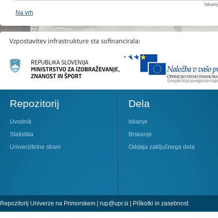
Iskan
Na vrh
Repozitorij
Dela
Uvodnik
Iskanje
Statistika
Brskanje
Univerzitetne strani
Oddaja zaključnega dela
Repozitorij Univerze na Primorskem |
rup@upr.si
|
Piškotki in zasebnost