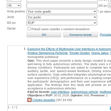
išči po
Vrsta gradiva:
* po stare
Jezik:
Išči po:
Opcije:
Prikaži samo zadetke s celotnim besedilom
Ponasta
1.
Exploring the Effects of Multimodal User Interfaces in Autono
Kristina Stojmenova Pečečnik
,
Timotej Gruden
,
Grega Jakus
,
monografski publikaciji
Opis:
This short paper presents a study design created to exp
well-being in fully autonomous vehicles. The study uses a m
driving conditions. Participants are asked to complete two t
auditory, tactile, and speech-based feedback. Driving sc
surface variations. Data collection integrates physiologica
user experience (UEQ), and performance on a reading comprehe
the participants’ demographics and their user experience with
application. The findings from this study will provide an i
acceptance in autonomous vehicles.
Ključne besede:
user interface
,
autonomous vehicle
,
multimod
Objavljeno v RUP:
30.01.2026;
Ogledov:
666;
Prenosov:
1
Celotno besedilo
(397,64 KB)
1 - 1 / 1