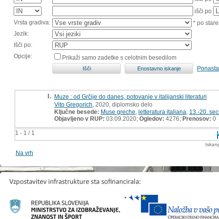
išči po
Vrsta gradiva:
* po stare
Jezik:
Išči po:
Opcije:
Prikaži samo zadetke s celotnim besedilom
Ponasta
1.
Muze : od Grčije do danes, potovanje v italijanski literaturi
Vito Gregorich
, 2020, diplomsko delo
Ključne besede:
Muse greche
,
letteratura italiana
,
13.-20. sec
Objavljeno v RUP:
03.09.2020;
Ogledov:
4276;
Prenosov:
0
1 - 1 / 1
Iskan
Na vrh