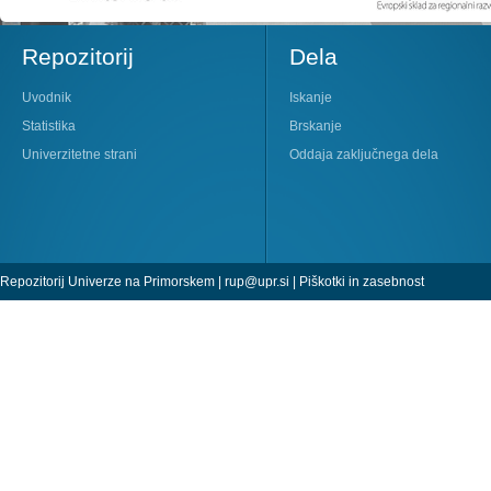
Repozitorij
Dela
Uvodnik
Iskanje
Statistika
Brskanje
Univerzitetne strani
Oddaja zaključnega dela
Repozitorij Univerze na Primorskem |
rup@upr.si
|
Piškotki in zasebnost