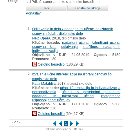
Opcije:
Prikaži samo zadetke s celotnim besedilom
Ponastavi
1.
Odkrivanje in delo z nadarjenimi učenci na izbranih
osnovnih šolah : diplomsko delo
Nejc Opara
, 2018, diplomsko delo
Ključne besede:
nadarjeni učenci
,
talentirani učenci
,
osnovna šola
,
odkrivanje
,
značilnosti nadarjenih
,
individualizacija
Objavljeno v RUP:
24.05.2019;
Ogledov:
5159;
Prenosov:
130
Celotno besedilo
(186,29 KB)
2.
Izvajanje učne diferenciacije na izbrani osnovni šoli :
magistrsko delo
Katja Matahlija
, 2017, magistrsko delo
Ključne besede:
učna diferenciacija in individualizacija
,
personalizacija
,
učenci s posebnimi potrebami
,
nadarjeni in talentirani učenci
,
kompetence
,
usposobljenost učiteljev
Objavljeno v RUP:
17.01.2018;
Ogledov:
9308;
Prenosov:
218
Celotno besedilo
(694,17 KB)
1 - 2 / 2
1
Iskanje izvedeno v 0.01 sek.