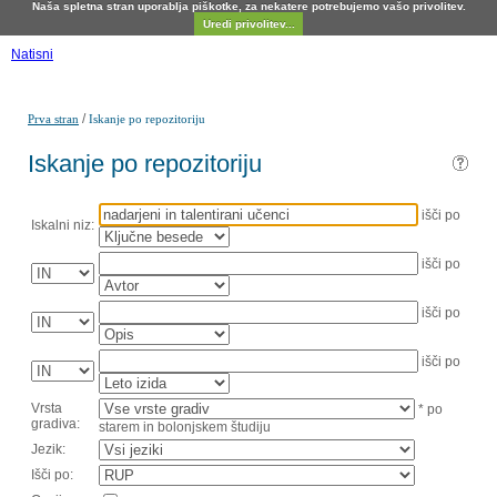
Naša spletna stran uporablja piškotke, za nekatere potrebujemo vašo privolitev.
Uredi privolitev...
Natisni
/
Prva stran
Iskanje po repozitoriju
Iskanje po repozitoriju
išči po
Iskalni niz:
išči po
išči po
išči po
Vrsta
* po
gradiva:
starem in bolonjskem študiju
Jezik:
Išči po: