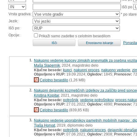
išči po
Vrsta gradiva:
* po stare
Jezik:
Išči po:
Opcije:
Prikaži samo zadetke s celotnim besedilom
Ponasta
1.
Nakupno vedenje kupcev zimskih pnevmatik za osebna vozila 
Maša Slapernik
, 2024, magistrsko delo
Ključne besede:
kupci
,
nakupni proces
,
nakupno vedenje
,
zi
Objavljeno v RUP:
19.09.2024;
Ogledov:
1845;
Prenosov:
7
Celotno besedilo
(1,26 MB)
2.
Nakupni dejavniki kozmetičnih izdelkov za zaščito pred sonce
Kristina Kopitar
, 2021, magistrsko delo
Ključne besede:
potrošnik
,
vedenje potrošnikov
,
proces naku
Objavljeno v RUP:
27.01.2022;
Ogledov:
4890;
Prenosov:
7
Celotno besedilo
(839,85 KB)
3.
Nakupno vedenje uporabnikov pametnih mobilnih naprav : di
Tjaša Horvat
, 2019, diplomsko delo
Ključne besede:
potrošnik
,
nakupni proces
,
dejavniki obnaša
Objavljeno v RUP:
07.06.2021;
Ogledov:
2908;
Prenosov:
7