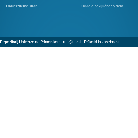
Univerzitetne strani
Oddaja zaključnega dela
Repozitorij Univerze na Primorskem |
rup@upr.si
|
Piškotki in zasebnost