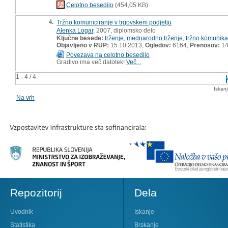
Celotno besedilo
(454,05 KB)
4.
Tržno komuniciranje v trgovskem podjetju
Alenka Logar
, 2007, diplomsko delo
Ključne besede:
trženje
,
mednarodno trženje
,
tržno komunikac
Objavljeno v RUP:
15.10.2013;
Ogledov:
6164;
Prenosov:
14
Povezava na celotno besedilo
Gradivo ima več datotek!
Več...
1 - 4 / 4
Iskan
Na vrh
Repozitorij
Dela
Uvodnik
Iskanje
Statistika
Brskanje