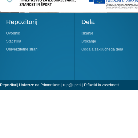
Repozitorij
Dela
Uvodnik
Iskanje
Statistika
Brskanje
Univerzitetne strani
Oddaja zaključnega dela
Repozitorij Univerze na Primorskem |
rup@upr.si
|
Piškotki in zasebnost