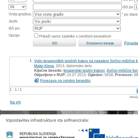
išči po
Vrsta gradiva:
* po stare
Jezik:
Išči po:
Opcije:
Prikaži samo zadetke s celotnim besedilom
Ponasta
1.
Vpliv terapevstkih lepilnih trakov na nekatere živčno-mišične 
Matej Kleva
, 2013, diplomsko delo
Ključne besede:
terapevtski lepilni trakovi
,
živčno-mišične fun
Objavljeno v RUP:
10.07.2015;
Ogledov:
5838;
Prenosov:
6
Povezava na celotno besedilo
1 - 1 / 1
Iskan
Na vrh