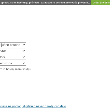
spletna stran uporablja piškotke, za nekatere potrebujemo vašo privolitev.
Uredi privolitev
m in bolonjskem študiju
tresa na podlagi digitalnih navad : zaključno delo