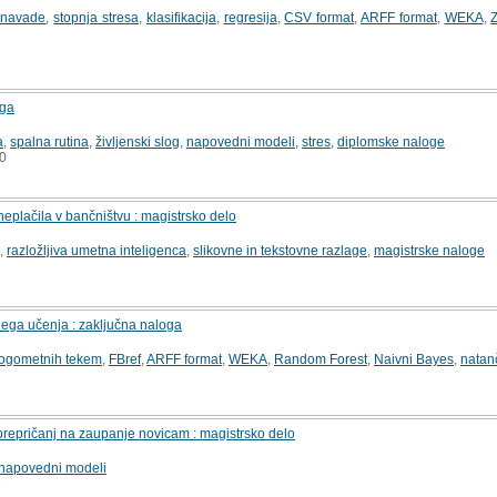
e navade
,
stopnja stresa
,
klasifikacija
,
regresija
,
CSV format
,
ARFF format
,
WEKA
,
oga
a
,
spalna rutina
,
življenski slog
,
napovedni modeli
,
stres
,
diplomske naloge
0
neplačila v bančništvu : magistrsko delo
,
razložljiva umetna inteligenca
,
slikovne in tekstovne razlage
,
magistrske naloge
ega učenja : zaključna naloga
 nogometnih tekem
,
FBref
,
ARFF format
,
WEKA
,
Random Forest
,
Naivni Bayes
,
natan
1
 prepričanj na zaupanje novicam : magistrsko delo
napovedni modeli
3