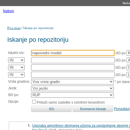
Naša 
Natisni
/
Prva stran
Iskanje po repozitoriju
Iskanje po repozitoriju
Iskalni niz:
išči po
išči po
išči po
išči po
Vrsta gradiva:
* po stare
Jezik:
Išči po:
Opcije:
Prikaži samo zadetke s celotnim besedilom
Ponastavi
1.
Uporaba algoritmov strojnega učenja za ugotavljanje stopnje s