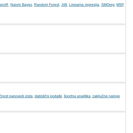
ZeroR
,
Naivni Bayes
,
Random Forest
,
J48
,
Linearna regresija
,
SMOreg
,
M5P
,
čnost napovedi izida
,
statistični podatki
,
športna analitika
,
zaključne naloge