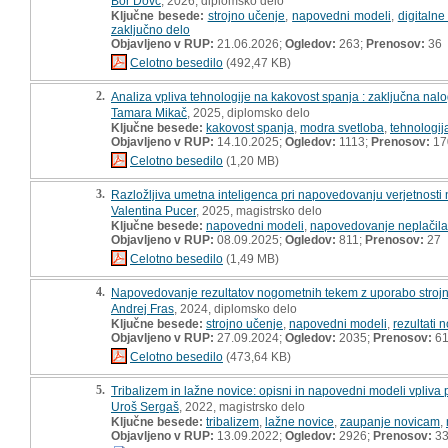
Bor Dovč
, 2026, diplomsko delo
Ključne besede:
strojno učenje
,
napovedni modeli
,
digitaln
zaključno delo
Objavljeno v RUP:
21.06.2026;
Ogledov:
263;
Prenosov:
36
Celotno besedilo
(492,47 KB)
2.
Analiza vpliva tehnologije na kakovost spanja : zaključna nal
Tamara Mikač
, 2025, diplomsko delo
Ključne besede:
kakovost spanja
,
modra svetloba
,
tehnologij
Objavljeno v RUP:
14.10.2025;
Ogledov:
1113;
Prenosov:
17
Celotno besedilo
(1,20 MB)
3.
Razložljiva umetna inteligenca pri napovedovanju verjetnosti 
Valentina Pucer
, 2025, magistrsko delo
Ključne besede:
napovedni modeli
,
napovedovanje neplačila
Objavljeno v RUP:
08.09.2025;
Ogledov:
811;
Prenosov:
27
Celotno besedilo
(1,49 MB)
4.
Napovedovanje rezultatov nogometnih tekem z uporabo strojn
Andrej Fras
, 2024, diplomsko delo
Ključne besede:
strojno učenje
,
napovedni modeli
,
rezultati
Objavljeno v RUP:
27.09.2024;
Ogledov:
2035;
Prenosov:
6
Celotno besedilo
(473,64 KB)
5.
Tribalizem in lažne novice: opisni in napovedni modeli vpliva
Uroš Sergaš
, 2022, magistrsko delo
Ključne besede:
tribalizem
,
lažne novice
,
zaupanje novicam
,
Objavljeno v RUP:
13.09.2022;
Ogledov:
2926;
Prenosov:
3